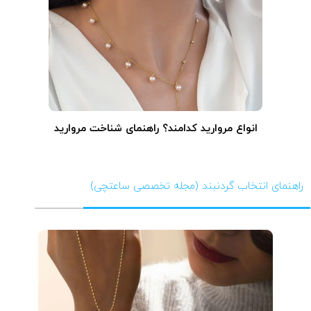
انواع مروارید کدامند؟ راهنمای شناخت مروارید
راهنمای انتخاب گردنبند (مجله تخصصی ساعتچی)