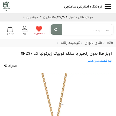
فروشگاه اینترنتی ساعتچی
هر گرم طلای 18 عیار:
18,826,705
تومان
(از 4 دقیقه پیش)
علاقمندی ها
ورود
سبد خرید
خانه
طلای بانوان
گردنبند زنانه
آویز طلا بدون زنجیر با سنگ کوبیک زیرکونیا کد XP237
آویز گردنبند بدون زنجیر
اشتراک