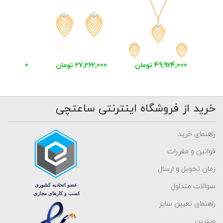
49,924,000 تومان
27,262,000 تومان
23,894,000 توم
خرید از فروشگاه اینترنتی ساعتچی
راهنمای خرید
قوانین و مقررات
زمان تحویل و ارسال
سوالات متداول
راهنمای تعیین سایز
ویترین