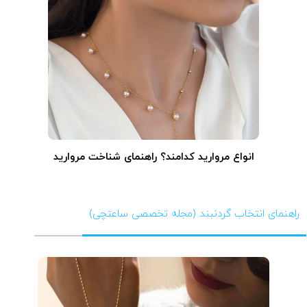
انواع مروارید کدامند؟ راهنمای شناخت مروارید
راهنمای انتخاب گردنبند (مجله تخصصی ساعتچی)