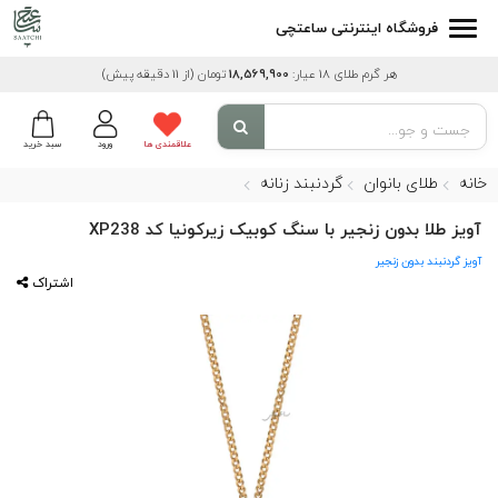
فروشگاه اینترنتی ساعتچی
هر گرم طلای 18 عیار:
18,569,900
تومان
(از 11 دقیقه پیش)
علاقمندی ها
ورود
سبد خرید
خانه
طلای بانوان
گردنبند زنانه
آویز طلا بدون زنجیر با سنگ کوبیک زیرکونیا کد XP238
آویز گردنبند بدون زنجیر
اشتراک