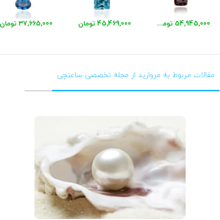
54,945,000 تومان
45,469,000 تومان
37,665,000 تومان
مقالات مربوط به مروارید از مجله تخصصی ساعتچی