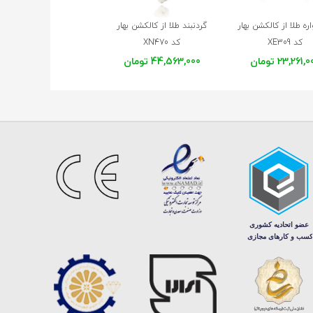
ه طلا از کالکشن بهار
گردنبند طلا از کالکشن بهار
گردنبند طلا از کالکشن مه
کد XE309
کد XN470
کد XN467
23,261, تومان
44,563,000 تومان
65,552,000 تومان