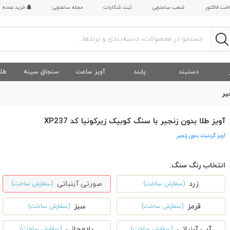
اخت فاکتور
شعب ساعتچی
ثبت شکایات
مجله ساعتچی
خرید عمده
دستبند
پابند
آویز ساعت
سنجاق سینه
طلا
یر
آویز طلا بدون زنجیر با سنگ کوبیک زیرکونیا کد XP237
آویز گردنبند بدون زنجیر
انتخاب رنگ سنگ:
زرد
صورتی آبنباتی
(سفارش ساخت)
(سفارش ساخت)
قرمز
سبز
(سفارش ساخت)
(سفارش ساخت)
آبی آبنباتی
بادمجانی
(سفارش ساخت)
(سفارش ساخت)