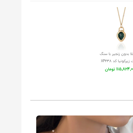
لا بدون زنجیر با سنگ
یرکونیا کد XP238
115,824 تومان