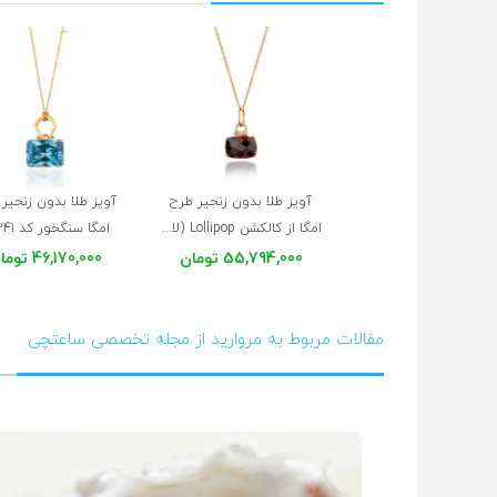
آویز طلا بدون زنجیر طرح
آویز طلا بدون زنجیر
امگا از کالکشن Lollipop (لالیپاپ) کد XP242
امگا سنگخور کد XP241
55,794,000 تومان
46,170,000 تومان
مقالات مربوط به مروارید از مجله تخصصی ساعتچی