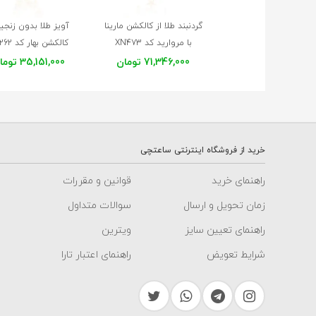
گردنبند طلا از کالکشن مارینا
آویز طلا بدون زنجیر
با مروارید کد XN473
کالکشن بهار کد XP262
71,346,000 تومان
35,151,000 تومان
خرید از فروشگاه اینترنتی ساعتچی
راهنمای خرید
قوانین و مقررات
زمان تحویل و ارسال
سوالات متداول
راهنمای تعیین سایز
ویترین
شرایط تعویض
راهنمای اعتبار تارا