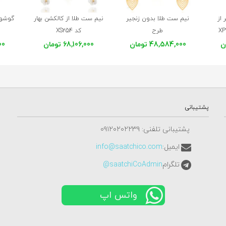
 از
نیم ست طلا بدون زنجیر
نیم ست طلا از کالکشن بهار
گوشوار
طرح
کد XS254
برگ و مروارید کد XS255
48,584,000 تومان
68,106,000 تومان
000
پشتیبانی
پشتیبانی تلفنی: ٠٩١٢٠٢٠٢٢٣٩
ایمیل:
info@saatchico.com
تلگرام
saatchiCoAdmin@
واتس اپ