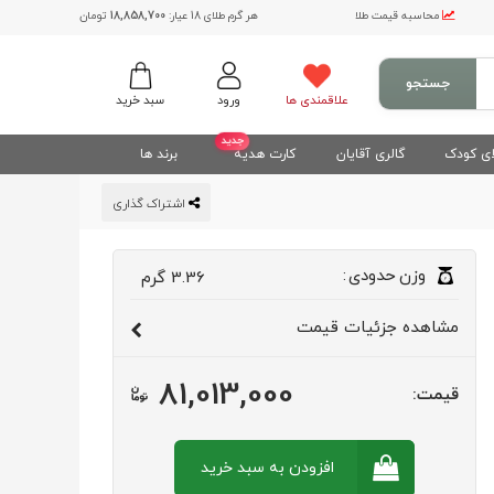
محاسبه قیمت طلا
هر گرم طلای 18 عیار:
18,858,700
تومان
جستجو
علاقمندی ها
ورود
سبد خرید
جدید
ی کودک
گالری آقایان
کارت هدیه
برند ها
اشتراک گذاری
وزن
حدودی
:
3.36
گرم
مشاهده
جزئیات قیمت
81,013,000
قیمت:
افزودن به سبد
خرید