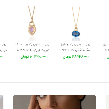
 طرح
آویز طلا بدون زنجیر طرح
آویز طلا بدون زنجیر با سنگ
آویز ط
امگا سنگخور کد XP240
کوبیک زیرکونیا کد XP239
کوبیک ز
38,248,000 تومان
101,326,000 تومان
,000