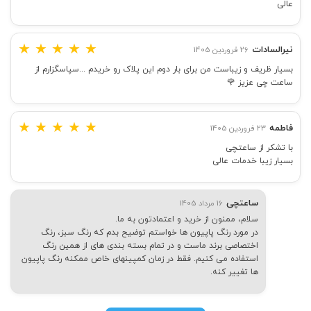
عالی
★
★
★
★
★
نیرالسادات
26 فروردین 1405
بسیار ظریف و زیباست من برای بار دوم این پلاک رو خریدم ...سپاسگزارم از
ساعت چی عزیز 🌹
★
★
★
★
★
فاطمه
23 فروردین 1405
با تشکر از ساعتچی
بسیار زیبا خدمات عالی
ساعتچی
16 مرداد 1405
سلام، ممنون از خرید و اعتمادتون به ما.
در مورد رنگ پاپیون ها خواستم توضیح بدم که رنگ سبز، رنگ
اختصاصی برند ماست و در تمام بسته بندی های از همین رنگ
استفاده می کنیم. فقط در زمان کمپینهای خاص ممکنه رنگ پاپیون
ها تغییر کنه.