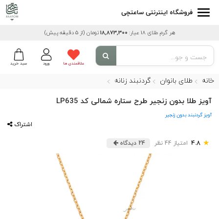
فروشگاه اینترنتی ساعتچی
هر گرم طلای 18 عیار:
18,873,300
تومان
(از 5 دقیقه پیش)
علاقمندی ها
ورود
سبد خرید
خانه
طلای بانوان
گردنبند زنانه
آویز طلا بدون زنجیر طرح ستاره شمالی کد LP635
آویز گردنبند بدون زنجیر
اشتراک
★
4.8
امتیاز 44 نظر
24 دیدگاه