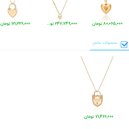
80,065,000 تومان
247,749,000 تومان
121,326,000 تومان
محصولات مکمل
71,466,000 تومان