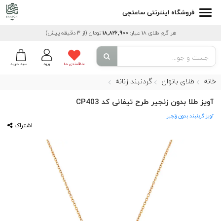
فروشگاه اینترنتی ساعتچی
هر گرم طلای 18 عیار:
18,826,900
تومان
(از 3 دقیقه پیش)
علاقمندی ها
ورود
سبد خرید
خانه
طلای بانوان
گردنبند زنانه
آویز طلا بدون زنجیر طرح تیفانی کد CP403
آویز گردنبند بدون زنجیر
اشتراک