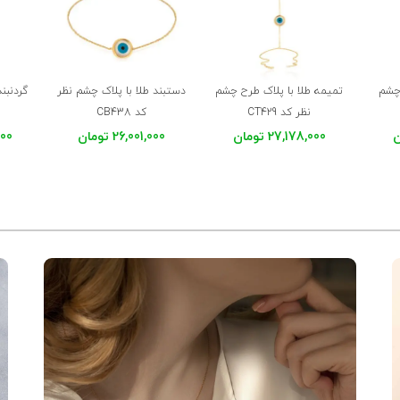
چشم
تمیمه طلا با پلاک طرح چشم
دستبند طلا با پلاک چشم نظر
گردنبن
نظر کد CT429
کد CB438
27,178,000 تومان
26,001,000 تومان
,000
عتچی و پشتیبانی عالیشون🙏🏼
مجموعه خیلی راضی هستم