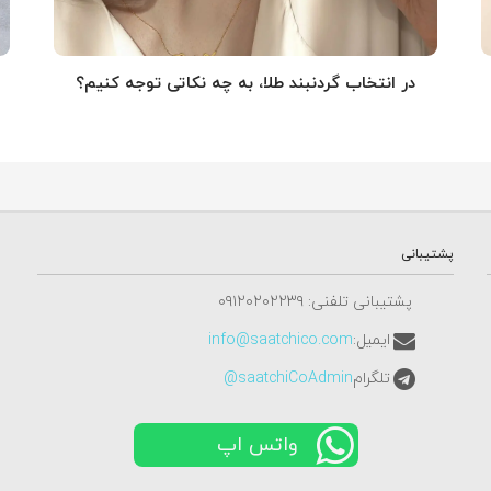
در انتخاب گردنبند طلا‌، به چه نکاتی توجه کنیم؟
پشتیبانی
پشتیبانی تلفنی: ٠٩١٢٠٢٠٢٢٣٩
ایمیل:
info@saatchico.com
تلگرام
saatchiCoAdmin@
واتس اپ