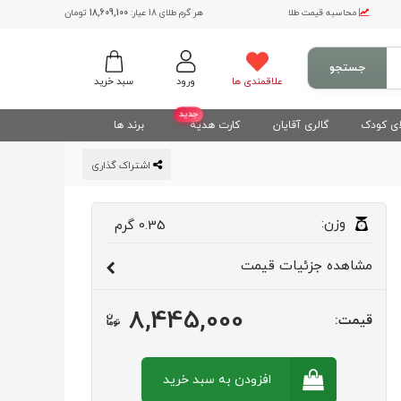
محاسبه قیمت طلا
هر گرم طلای 18 عیار:
18,609,100
تومان
جستجو
علاقمندی ها
ورود
سبد خرید
جدید
ی کودک
گالری آقایان
کارت هدیه
برند ها
اشتراک گذاری
وزن:
0.35
گرم
مشاهده
جزئیات قیمت
8,445,000
قیمت:
افزودن به سبد
خرید