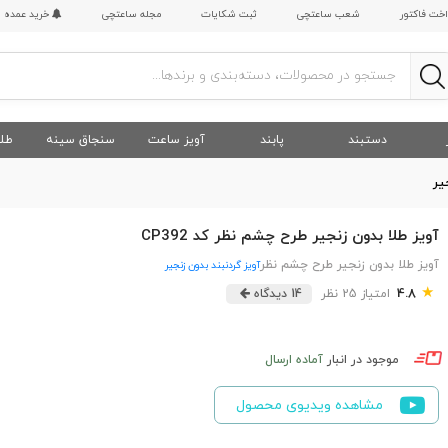
اخت فاکتور
شعب ساعتچی
ثبت شکایات
مجله ساعتچی
خرید عمده
دستبند
پابند
آویز ساعت
سنجاق سینه
طلا
یر
آویز طلا بدون زنجیر طرح چشم نظر کد CP392
آویز طلا بدون زنجیر طرح چشم نظر
آویز گردنبند بدون زنجیر
★
4.8
امتیاز 25 نظر
14 دیدگاه
موجود در انبار
آماده ارسال
مشاهده ویدیوی محصول