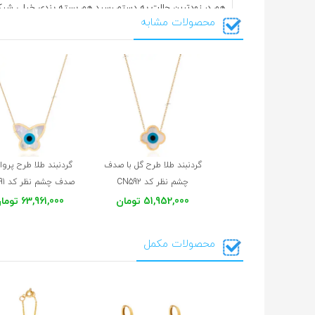
هم در زودترین حالت به دستم رسید هم بسته بندی خیلی شیک
محصولات مشابه
سمیرا
26 فروردین 1405
قسمت مدال و حلقه زنجیر تناسب رعایت نشده.
Mohadeseh
21 بهمن 1404
عالی🫠🥲🥹
گردنبند طلا طرح گل با صدف
گردنبند طلا طرح پروان
چشم نظر کد CN592
صدف چشم نظر کد CN591
سمیه
11 آذر 1404
51,952,000 تومان
63,961,000 تومان
خیلی قشنگه من برای گردنبند گرفتم ولی چون ریز بود خیلی به 
محصولات مکمل
فاطمه
11 خرداد 1404
خیلی ظریف گوگولی وخواستنی خیلی خوشم اومد ودوستش دار
واقعا همه چی عالی