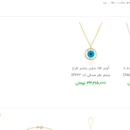
ه داشت عالی بود
ه با
آویز طلا بدون زنجیر طرح
چشم نظر صدفی کد XP232
33,215,000 تومان
دستبند اویزش کردم قشنگتر شد برای پلاک نوزاد یا اویز دستبند مناسبه برای پلاک بز
م