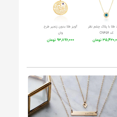
★
★
★
★
★
د طلا با پلاک چشم نظر
آویز طلا بدون زنجیر طرح
کد CN459
وان
★
★
★
★
★
یکاد با چشم نظر کد LP602
35,420 تومان
93,896,000 تومان
★
★
★
★
★
★
★
★
★
★