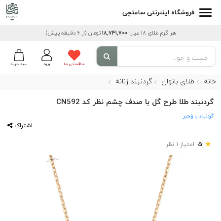
فروشگاه اینترنتی ساعتچی
هر گرم طلای 18 عیار:
18,741,700
تومان
(از 6 دقیقه پیش)
علاقمندی ها
ورود
سبد خرید
خانه
طلای بانوان
گردنبند زنانه
گردنبند طلا طرح گل با صدف چشم نظر کد CN592
گردنبند با زنجیر
اشتراک
★
5
امتیاز 1 نظر