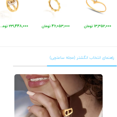
13,352,000 تومان
46,053,000 تومان
231,448,000 توم
راهنمای انتخاب انگشتر (مجله ساعتچی)