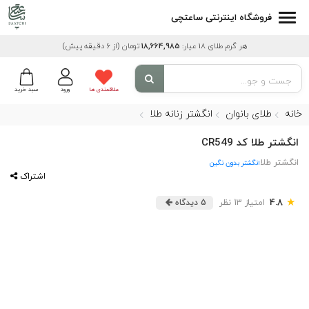
فروشگاه اینترنتی ساعتچی
هر گرم طلای 18 عیار:
18,664,985
تومان
(از 6 دقیقه پیش)
علاقمندی ها
ورود
سبد خرید
خانه
طلای بانوان
انگشتر زنانه طلا
انگشتر طلا کد CR549
انگشتر طلا
انگشتر بدون نگین
اشتراک
★
4.8
امتیاز 13 نظر
5 دیدگاه