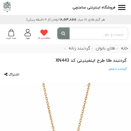
فروشگاه اینترنتی ساعتچی
هر گرم طلای 18 عیار:
18,514,855
تومان
(از 9 دقیقه پیش)
علاقمندی ها
ورود
سبد خرید
خانه
طلای بانوان
گردنبند زنانه
گردنبند طلا طرح اینفینیتی کد XN443
گردنبند با زنجیر
اشتراک