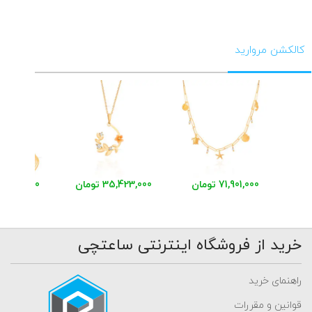
کالکشن مروارید
71,901,000 تومان
35,423,000 تومان
48,959,000 توم
خرید از فروشگاه اینترنتی ساعتچی
راهنمای خرید
قوانین و مقررات