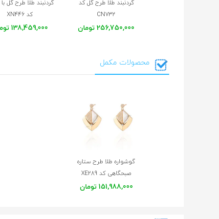
گردنبند طلا طرح گل کد
گردنبند طلا طرح گل ب
CN732
کد XN446
256,750,000 تومان
138,459,000 تومان
محصولات مکمل
گوشواره طلا طرح ستاره
صبحگاهی کد XE289
151,988,000 تومان