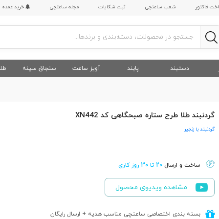
اخت فاکتور
شعب ساعتچی
ثبت شکایات
مجله ساعتچی
خرید عمده
دستبند
پابند
آویز ساعت
سنجاق سینه
طلا
گردنبند طلا طرح ستاره صبحگاهی کد XN442
گردنبند با زنجیر
ساخت و ارسال
20 تا 30 روز کاری
مشاهده ویدیوی محصول
بسته بندی اختصاصی ساعتچی مناسب هدیه + ارسال رایگان