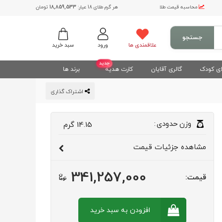
محاسبه قیمت طلا
هر گرم طلای 18 عیار:
18,859,533
تومان
جستجو
علاقمندی ها
ورود
سبد خرید
جدید
ی کودک
گالری آقایان
کارت هدیه
برند ها
اشتراک گذاری
وزن
حدودی
:
14.15
گرم
مشاهده
جزئیات قیمت
341,257,000
قیمت:
افزودن به سبد
خرید