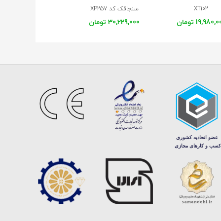
XT102
سنجاقک کد XP257
و صدف کد XP256
19,980, تومان
30,229,000 تومان
33,388,000 تومان