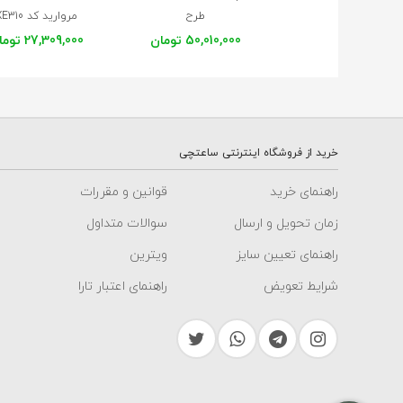
طرح
مروارید کد XE310
برگ و مروارید کد XS255
50,010,000 تومان
27,309,000 تومان
خرید از فروشگاه اینترنتی ساعتچی
راهنمای خرید
قوانین و مقررات
زمان تحویل و ارسال
سوالات متداول
راهنمای تعیین سایز
ویترین
شرایط تعویض
راهنمای اعتبار تارا