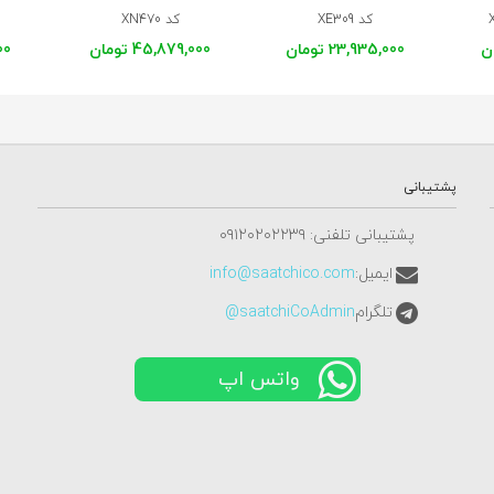
کد XE309
کد XN470
23,935,000 تومان
45,879,000 تومان
000
پشتیبانی
پشتیبانی تلفنی: ٠٩١٢٠٢٠٢٢٣٩
ایمیل:
info@saatchico.com
تلگرام
saatchiCoAdmin@
واتس اپ