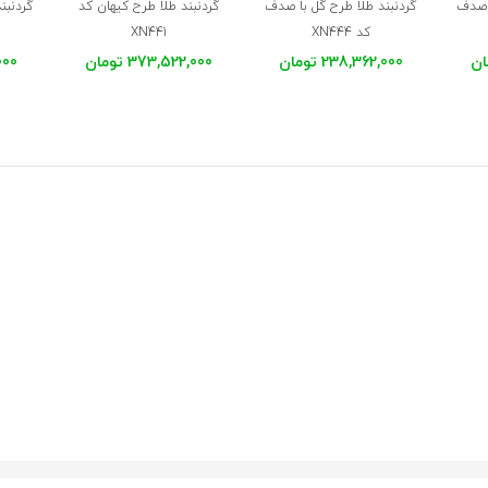
ا صدف
گردنبند طلا طرح گل با صدف
گردنبند طلا طرح کیهان کد
گردنبن
کد XN444
XN441
238,362,000 تومان
373,522,000 تومان
,000