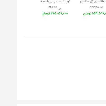
د طلا طرح گل سنگخور
گردنبند طلا دو رو با صدف
گردنبند طلا با صدف کد
کد XN438
XN428
XN427
کد
154,596 تومان
265,066,000 تومان
272,314,000 تومان