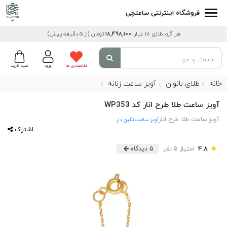
فروشگاه اینترنتی ساعتچی
هر گرم طلای 18 عیار:
18,498,100
تومان
(از 5 دقیقه پیش)
علاقمندی ها
ورود
سبد خرید
خانه
طلای بانوان
آویز ساعت زنانه
آویز ساعت طلا طرح انار کد WP353
آویز ساعت طلا طرح انار
آویز ساعت نگین دار
اشتراک
★
4.8
امتیاز 5 نظر
5 دیدگاه