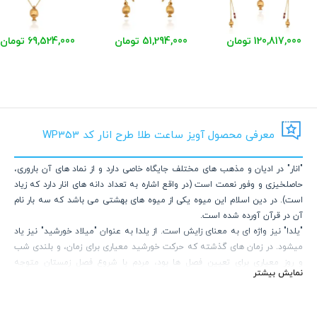
120,817,000 تومان
51,294,000 تومان
69,524,000 تومان
معرفی محصول آویز ساعت طلا طرح انار کد WP353
"انار" در ادیان و مذهب های مختلف جایگاه خاصی دارد و از نماد های آن باروری،
حاصلخیزی و وفور نعمت است (در واقع اشاره به تعداد دانه های انار دارد که زیاد
است). در دین اسلام این میوه یکی از میوه های بهشتی می باشد که سه بار نام
آن در قرآن آورده شده است.
"یلدا" نیز واژه ای به معنای زایش است. از یلدا به عنوان "میلاد خورشید" نیز یاد
میشود. در زمان های گذشته که حرکت خورشید معیاری برای زمان، و بلندی شب
و روز معیاری برای تعیین فصل ها بود، مردم با شروع فصل زمستان متوجه
نمایش بیشتر
میشدند که روزها رفته رفته طولانی تر میشوند و شب کوتاهتر. از این رو آخرین
شب پاییز که تاریکی تمام و روشنایی زاده میشود "میلاد خورشید" نام دارد.
در گالری ساعتچی کالکشنی از کارهای یلدایی زیبا و خاص گرد آمده که از طریق