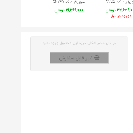
رلایت کد CN751
سوپرلایت کد CN745
سوپرلایت کد CN744
32,639 تومان
21,299,000 تومان
36,334,000 تومان
موجود در انبار
موجود در انبار
در حال حاضر امکان خرید این محصول وجود ندارد
غیر قابل سفارش