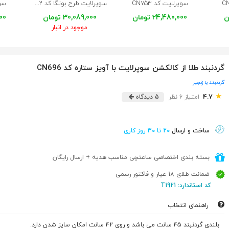
سوپرلایت کد CN753
سوپرلایت طرح بوتگا کد CN752
سوپ
24,480,000 تومان
30,089,000 تومان
,000
موجود در انبار
گردنبند طلا از کالکشن سوپرلایت با آویز ستاره کد CN696
گردنبند با زنجیر
★
4.7
امتیاز 6 نظر
5 دیدگاه
ساخت و ارسال
20 تا 30 روز کاری
بسته بندی اختصاصی ساعتچی مناسب هدیه + ارسال رایگان
ضمانت طلای 18 عیار و فاکتور رسمی
کد استاندارد: T1921
راهنمای انتخاب
بلندی گردنبند 45 سانت می باشد و روی 42 سانت امکان سایز شدن دارد.