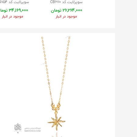
سوپرلایت کد CB670
سوپرلایت کد CN754
26,264,000 تومان
34,169,000 تومان
موجود در انبار
موجود در انبار