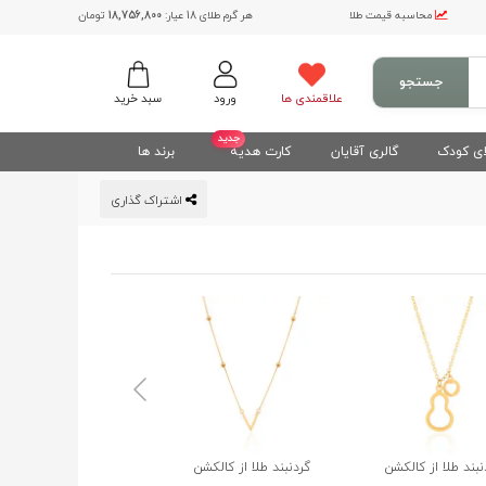
محاسبه قیمت طلا
هر گرم طلای 18 عیار:
18,756,800
تومان
جستجو
علاقمندی ها
ورود
سبد خرید
جدید
ی کودک
گالری آقایان
کارت هدیه
برند ها
اشتراک گذاری
نبند طلا از کالکشن
گردنبند طلا از کالکشن
گردنبند طلا از کالکشن