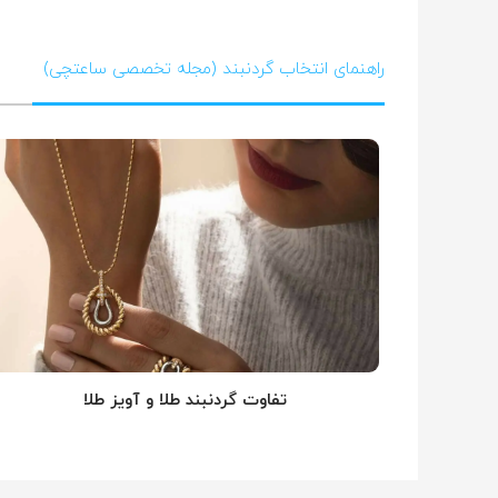
راهنمای انتخاب گردنبند (مجله تخصصی ساعتچی)
تفاوت گردنبند طلا و آویز طلا