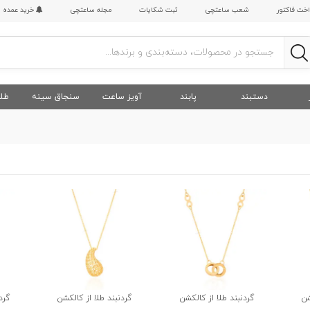
اخت فاکتور
شعب ساعتچی
ثبت شکایات
مجله ساعتچی
خرید عمده
دستبند
پابند
آویز ساعت
سنجاق سینه
طلا
شن
گردنبند طلا از کالکشن
گردنبند طلا از کالکشن
گرد