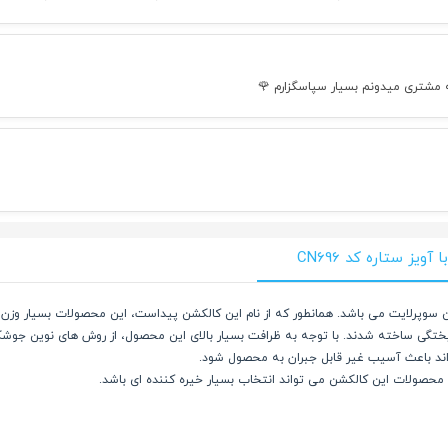
ه مشتری میدونم بسیار سپاسگزارم 🌹
ز ستاره کد CN696
رتابستان 1404 گالری ساعتچی کالکشن سوپرلایت می باشد. همانطور که از نام این کالکشن پیداست، این محصو
یختگی ساخته شدند. با توجه به ظرافت بسیار بالای این محصول، از روش های نوین جوش
اند باعث آسیب غیر قابل جبران به محصول شود.
ن، محصولات این کالکشن می تواند انتخاب بسیار خیره کننده ای باشد.