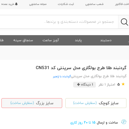
اخت فاکتور
شعب ساعتچی
ثبت شکایات
مجله ساعتچی
خرید عمده
دستبند
پابند
آویز ساعت
سنجاق سینه
طلا
گردنبند طلا طرح بولگاری مدل سرپنتی کد CN531
گردنبند طلا طرح بولگاری مدل سرپنتی
گردنبند با زنجیر
★
5
امتیاز 1 نظر
1 دیدگاه
سایز کوچک
سایز بزرگ
(سفارش ساخت)
(سفارش ساخت)
ساخت و ارسال
15 تا 20 روز کاری