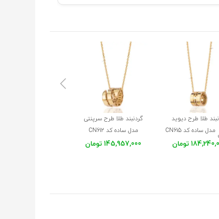
بند طلا طرح دیوید
گردنبند طلا طرح سرپنتی
گردنبند طلا طرح دیوید
مدل ساده کد CN615
مدل ساده کد CN612
کد CN570
یورمن
184,240 تومان
145,957,000 تومان
198,754,000 تومان