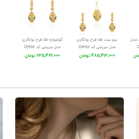
 مدل
نیم ست طلا طرح بولگاری
گوشواره طلا طرح بولگاری
مدل سرپنتی کد CS357
مدل سرپنتی کد CE456
485,413,000 تومان
235,462,000 تومان