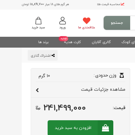
محاسبه قیمت طلا
هر گرم طلای 18 عیار:
18,891,700
تومان
جستجو
علاقمندی ها
ورود
سبد خرید
جدید
ی کودک
گالری آقایان
کارت هدیه
برند ها
اشتراک گذاری
وزن
حدودی
:
10
گرم
مشاهده
جزئیات قیمت
241,499,000
قیمت:
افزودن به سبد
خرید