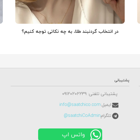
در انتخاب گردنبند طلا‌، به چه نکاتی توجه کنیم؟
پشتیبانی
پشتیبانی تلفنی: ٠٩١٢٠٢٠٢٢٣٩
ایمیل:
info@saatchico.com
تلگرام
saatchiCoAdmin@
واتس اپ