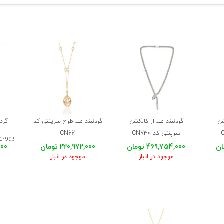
شن
گردنبند طلا از کالکشن
گردنبند طلا طرح سرپنتی کد
گردن
سرپنتی کد CN730
CN661
یورمن
469,754,000 تومان
220,972,000 تومان
,000
موجود در انبار
موجود در انبار