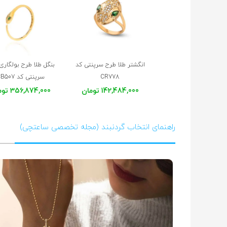
انگشتر طلا طرح سرپنتی کد
بنگل طلا طرح بولگاری
CR778
سرپنتی کد CB507
142,484,000 تومان
356,874,000 تومان
راهنمای انتخاب گردنبند (مجله تخصصی ساعتچی)