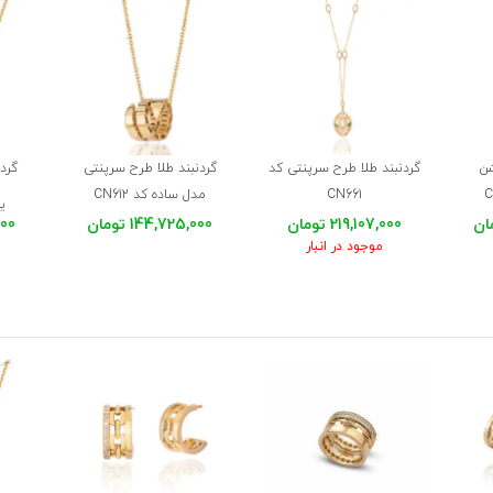
شن
گردنبند طلا طرح سرپنتی کد
گردنبند طلا طرح سرپنتی
گردن
CN661
مدل ساده کد CN612
ی
219,107,000 تومان
144,725,000 تومان
,000
موجود در انبار