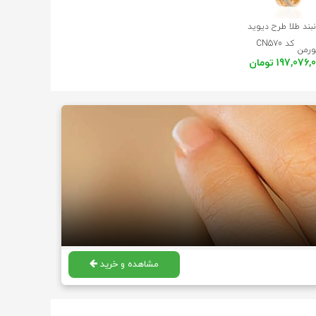
بند طلا طرح دیوید
کد CN570
ورمن
197,076 تومان
مشاهده و خرید