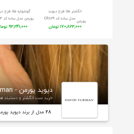
انگشتر طلا طرح دیوید
گوشواره طلا طرح دی
مدل ساده کد CR829
یورمن مدل ساده کد CE533
یورمن
170,823,000 تومان
93,241,000 تومان
دیوید یورمن - David Yurman
خرید ست انگشتر و دستبند ها
28
مدل از برند دیوید یورم