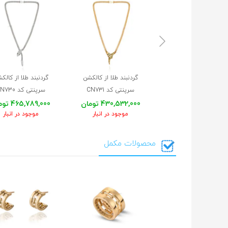
گردنبند طلا از کالکشن
گردنبند طلا از کالک
سرپنتی کد CN731
سرپنتی کد CN730
430,532,000 تومان
465,789,000 تومان
موجود در انبار
موجود در انبار
محصولات مکمل