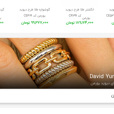
وید
انگشتر طلا طرح دیوید
گوشواره طلا طرح دیوید
گردن
کد CR699
یورمن کد CE469
یورمن
ی
189,174,000 تومان
99,377,000 تومان
,000
ی دیوید یورمن
ن