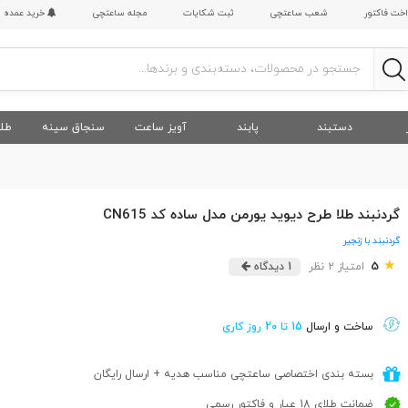
اخت فاکتور
شعب ساعتچی
ثبت شکایات
مجله ساعتچی
خرید عمده
دستبند
پابند
آویز ساعت
سنجاق سینه
طلا
گردنبند طلا طرح دیوید یورمن مدل ساده کد CN615
گردنبند با زنجیر
★
5
امتیاز 2 نظر
1 دیدگاه
ساخت و ارسال
15 تا 20 روز کاری
بسته بندی اختصاصی ساعتچی مناسب هدیه + ارسال رایگان
ضمانت طلای 18 عیار و فاکتور رسمی