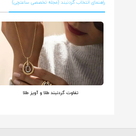
راهنمای انتخاب گردنبند (مجله تخصصی ساعتچی)
تفاوت گردنبند طلا و آویز طلا