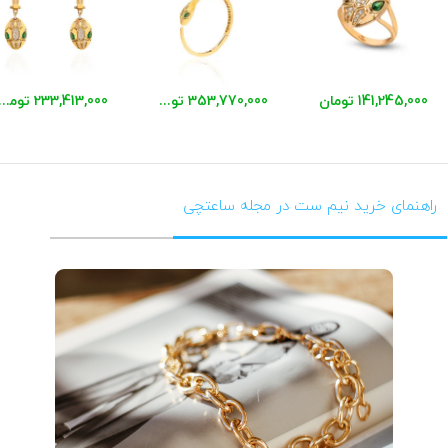
141,245,000 تومان
353,770,000 تومان
233,413,000 توم
راهنمای خرید نیم ست در مجله ساعتچی