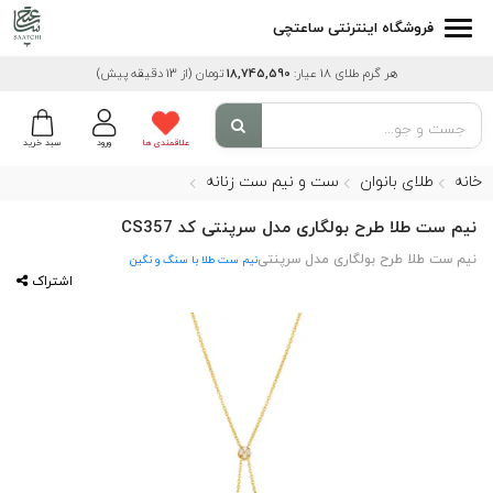
فروشگاه اینترنتی ساعتچی
هر گرم طلای 18 عیار:
18,745,590
تومان
(از 13 دقیقه پیش)
علاقمندی ها
ورود
سبد خرید
خانه
طلای بانوان
ست و نیم ست زنانه
نیم ست طلا طرح بولگاری مدل سرپنتی کد CS357
نیم ست طلا طرح بولگاری مدل سرپنتی
نیم ست طلا با سنگ و نگین
اشتراک