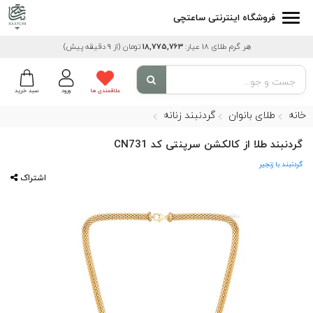
فروشگاه اینترنتی ساعتچی
هر گرم طلای 18 عیار:
18,775,763
تومان
(از 9 دقیقه پیش)
علاقمندی ها
ورود
سبد خرید
خانه
طلای بانوان
گردنبند زنانه
گردنبند طلا از کالکشن سرپنتی کد CN731
گردنبند با زنجیر
اشتراک