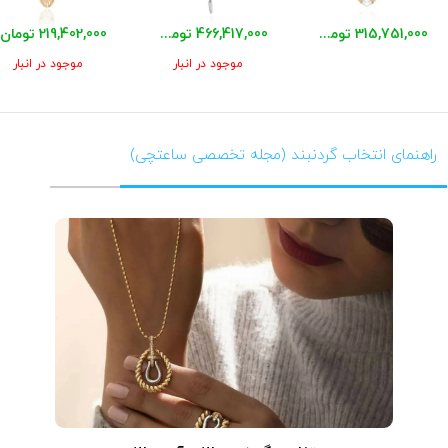
315,751,000 تومان
466,417,000 تومان
219,402,000 تومان
موجود در انبار
موجود در انبار
راهنمای انتخاب گردنبند (مجله تخصصی ساعتچی)