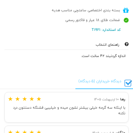
بسته بندی اختصاصی ساعتچی مناسب هدیه
ضمانت طلای 18 عیار و فاکتور رسمی
کد استاندارد: T1921
راهنمای انتخاب
اندازه گردنبند 42 سانت است.
دیدگاه خریداران (5 دیدگاه)
★
★
★
★
★
رها
10 اردیبهشت 1405
با اینکه سه گرمه خیلی بیشتر نشون میده و خیلییی قشنگه دستتون درد
نکنه
★
★
★
★
★
مژگان
9 فروردین 1405