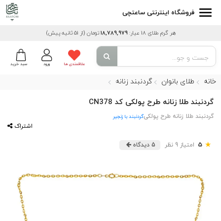
فروشگاه اینترنتی ساعتچی
هر گرم طلای 18 عیار:
18,789,979
تومان
(از 51 ثانیه پیش)
علاقمندی ها
ورود
سبد خرید
خانه
طلای بانوان
گردنبند زنانه
گردنبند طلا زنانه طرح پولکی کد CN378
گردنبند طلا زنانه طرح پولکی
گردنبند با زنجیر
اشتراک
★
5
امتیاز 9 نظر
5 دیدگاه