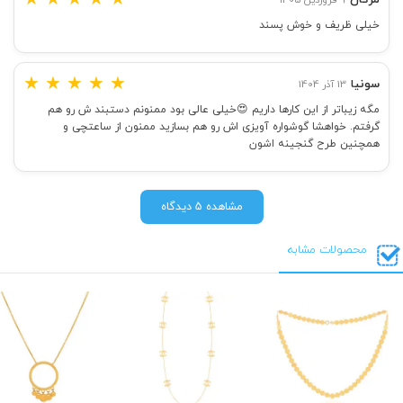
خیلی ظریف و خوش پسند
★
★
★
★
★
سونیا
13 آذر 1404
مگه زیباتر از این کارها داریم 😍خیلی عالی بود ممنونم دستبند ش رو هم
گرفتم. خواهشا گوشواره آویزی اش رو هم بسازید ممنون از ساعتچی و
همچنین طرح گنجینه اشون
مشاهده 5 دیدگاه
محصولات مشابه