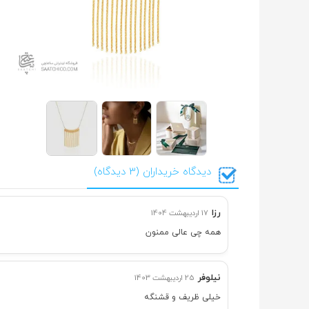
دیدگاه خریداران (3 دیدگاه)
رزا
17 اردیبهشت 1404
همه چی عالی ممنون
نیلوفر
25 اردیبهشت 1403
خیلی ظریف و قشنگه