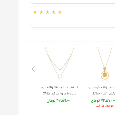
★
★
★
★
★
د طلا زنانه طرح دایره
گردنبند دو لایه طلا زنانه طرح
گردنبند طلا زنانه طرح گ
شی کد LN802
دایره با مروارید کد XN151
چهار پر ونکلیف کد LN823
72,572 تومان
43,131,000 تومان
41,868,000 تومان
موجود در انبار