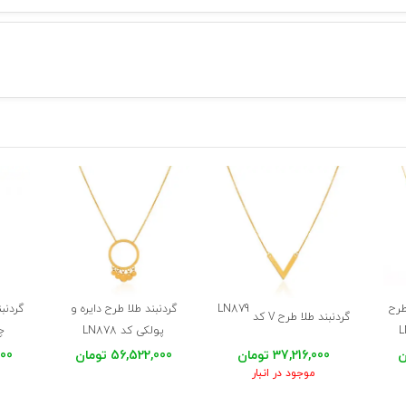
طرح
LN879
گردنبند طلا طرح دایره و
گردنبن
گردنبند طلا طرح V کد
پولکی کد LN878
چک
37,216,000 تومان
56,522,000 تومان
,000
موجود در انبار