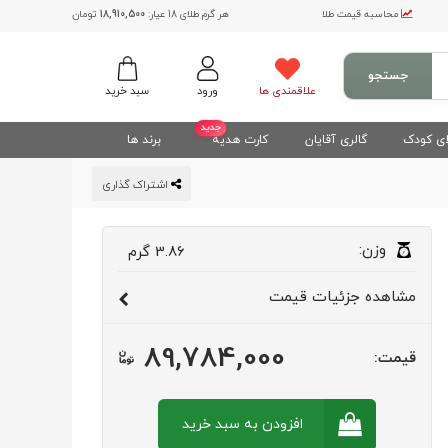
محاسبه قیمت طلا
هر گرم طلای 18 عیار:
18,910,500
تومان
جستجو
علاقمندی ها
ورود
سبد خرید
جدید
ی کودک
گالری آقایان
کارت هدیه
برند ها
اشتراک گذاری
وزن:
3.86
گرم
مشاهده
جزئیات قیمت
89,784,000
قیمت:
افزودن به سبد
خرید