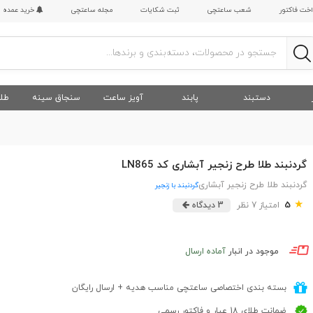
اخت فاکتور
شعب ساعتچی
ثبت شکایات
مجله ساعتچی
خرید عمده
دستبند
پابند
آویز ساعت
سنجاق سینه
طلا
گردنبند طلا طرح زنجیر آبشاری کد LN865
گردنبند طلا طرح زنجیر آبشاری
گردنبند با زنجیر
★
5
امتیاز 7 نظر
3 دیدگاه
موجود در انبار
آماده ارسال
بسته بندی اختصاصی ساعتچی مناسب هدیه + ارسال رایگان
ضمانت طلای 18 عیار و فاکتور رسمی