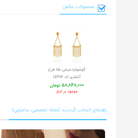
محصولات مکمل
گوشواره میخی طلا طرح
آبشاری کد LE672
58,848,000 تومان
موجود در انبار
راهنمای انتخاب گردنبند (مجله تخصصی ساعتچی)