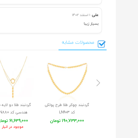
علی
1 اسفند 1402
بسیار زیبا
محصولات مشابه
گردنبند چوکر طلا طرح پولکی
گردنبند طلا دو لایه 
کد LN903
هندسی کد LN880
190,733,000 تومان
61,639,000 تومان
موجود در انبار