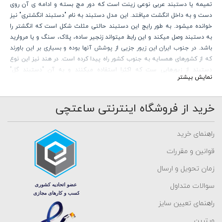
تمیمه یا دستبند عربی نوعی زینت است که دور مچ بسته و ادامه ی آن روی
دست و به داخل انگشت میافتد. این مدل دستبند به نام "دستبند انگشتری" نیز
خوانده میشود. به طور رایج این دستبند حالتی مثلث شکل است که انگشتر را
به دستبند وصل میکند و این رابط میتواند زنجیر ساده، پلاک، سنگ و یا مروارید
باشد. در جنوب ایران این زیور جزیی از پوشش آنها بوده و بسیاری بر این باورند
که از کشورهای همسایه به جنوب کشور راه پیدا کرده است. در هند نیز این نوع
دستبند از زیورهایی ست که اکثرا استفاده میکنند و به آن "دستبند گل"
نمایش بیشتر
میگویند. در این کشور این دستبند بیشتر با طراحی گل نیلوفر است که دلیل نام
گذاری آن ( دستبند گل ) نیز همین است.
امروزه این زیور طرفداران زیادی پیدا کرده و با انواع فلزات و حتی جواهر نیز
خرید از فروشگاه اینترنتی ساعتچی
ساخته میشود.
راهنمای خرید
قوانین و مقررات
زمان تحویل و ارسال
سوالات متداول
راهنمای تعیین سایز
ویترین