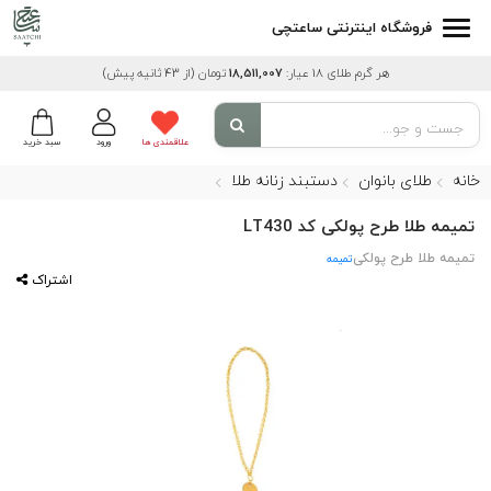
فروشگاه اینترنتی ساعتچی
هر گرم طلای 18 عیار:
18,511,007
تومان
(از 43 ثانیه پیش)
علاقمندی ها
ورود
سبد خرید
خانه
طلای بانوان
دستبند زنانه طلا
تمیمه طلا طرح پولکی کد LT430
تمیمه طلا طرح پولکی
تمیمه
اشتراک