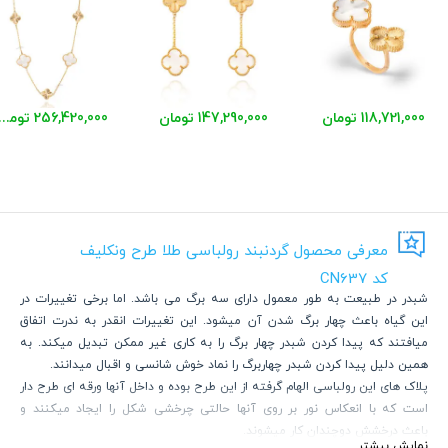
118,721,000 تومان
147,290,000 تومان
256,420,000 توم
معرفی محصول گردنبند رولباسی طلا طرح ونکلیف
کد CN637
شبدر در طبیعت به طور معمول دارای سه برگ می باشد. اما برخی تغییرات در
این گیاه باعث چهار برگ شدن آن میشود. این تغییرات انقدر به ندرت اتفاق
میافتند که پیدا کردن شبدر چهار برگ را به کاری غیر ممکن تبدیل میکند. به
همین دلیل پیدا کردن شبدر چهاربرگ را نماد خوش شانسی و اقبال میدانند.
پلاک های این رولباسی الهام گرفته از این طرح بوده و داخل آنها ورقه ای طرح دار
است که با انعکاس نور بر روی آنها حالتی چرخشی شکل را ایجاد میکنند و
باعث درخشش دوچندان کار میشوند.
نمایش بیشتر