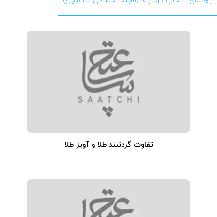
راهنمای انتخاب گردنبند (مجله تخصصی ساعتچی)
تفاوت گردنبند طلا و آویز طلا