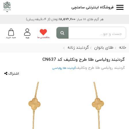
فروشگاه اینترنتی ساعتچی
هر گرم طلای 18 عیار:
18,576,700
تومان
(از 4 دقیقه پیش)
علاقمندی ها
ورود
سبد خرید
خانه
طلای بانوان
گردنبند زنانه
گردنبند رولباسی طلا طرح ونکلیف کد CN637
گردنبند رولباسی طلا طرح ونکلیف
گردنبند طلا رولباسی
اشتراک