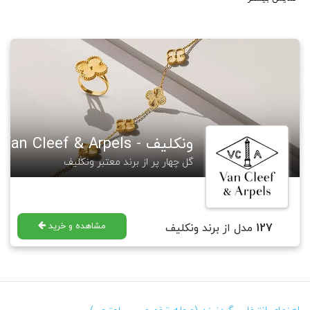
برند Van Cleef & Arples در سال 1896 در پاریس شروع به کار کرد. اکثر طرح های
این برند شامل گل ها، حیوانات و پریان می باشد که توسط افراد مطرح جهان
استفاده میشوند. برند ونکلیف در صنعت ساعت سازی نیز فعالیت دارد. یکی از
طرح های مطرح این برند در زمینه ساعت، " پیراهن صورتی ساعت ها" نام دارد که
باریکی آن دلیل اصلی مطرح شدن آن بود. جالب است بدانید نماد گل شبدر
معروف این برند از جک آرپل الهام گرفته شده. جک آرپل عادت داشته گل های
شبدر چهار برگ باغ خود را جمع و همراه یک شعر که به انتخاب خودش بوده، به
کارکنانش بدهد. هدف او از این کار، دادن "امیدواری" به آنها بوده. در حال حاضر
جدیدترین کالکشن این برند " هفت دریا " نام دارد.
ونکلیف - Van Cleef & Arpels
گالری ساعتچی مجموعه ای از طرح های معروف این برند را طراحی و تولید نموده
که در لینک زیر قابل مشاهده و خرید هستند.
گل چهار پر از برند معتبر ونکلیف
https://saatchico.com/
VanCleef&Arples
برای مطالعه بیشتر در مورد برند ونکلیف آرپلز میتوانید به مجله گالری ساعتچی
رجوع فرمایید.
https://saatchico.com/mag/
VanCleef&Arples
مشاهده و خرید
127
مدل از برند ونکلیف