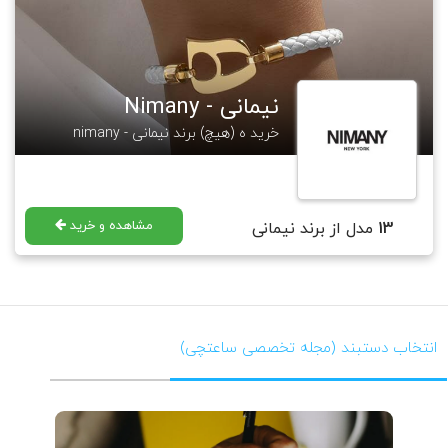
نیمانی - Nimany
خرید ه (هیچ) برند نیمانی - nimany
مشاهده و خرید
13
مدل از برند نیمانی
انتخاب دستبند (مجله تخصصی ساعتچی)