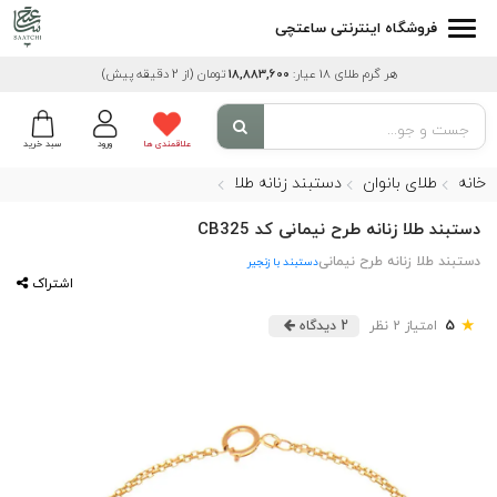
فروشگاه اینترنتی ساعتچی
هر گرم طلای 18 عیار:
18,883,600
تومان
(از 2 دقیقه پیش)
علاقمندی ها
ورود
سبد خرید
خانه
طلای بانوان
دستبند زنانه طلا
دستبند طلا زنانه طرح نیمانی کد CB325
دستبند طلا زنانه طرح نیمانی
دستبند با زنجیر
اشتراک
★
5
امتیاز 2 نظر
2 دیدگاه