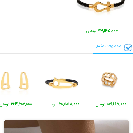
73,145,000 تومان
محصولات مکمل
109,195,000 تومان
160,558,000 تومان
224,602,000 تومان