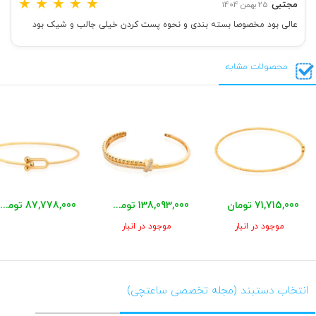
★
★
★
★
★
مجتبی
25 بهمن 1404
عالی بود مخصوصا بسته بندی و نحوه پست کردن خیلی جالب و شیک بود
محصولات مشابه
71,715,000 تومان
138,093,000 تومان
87,778,000 تومان
موجود در انبار
موجود در انبار
انتخاب دستبند (مجله تخصصی ساعتچی)