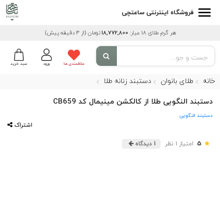
فروشگاه اینترنتی ساعتچی
هر گرم طلای 18 عیار:
18,772,800
تومان
(از 3 دقیقه پیش)
علاقمندی ها
ورود
سبد خرید
خانه
طلای بانوان
دستبند زنانه طلا
دستبند النگویی طلا از کالکشن مینیمال کد CB659
دستبند النگویی
اشتراک
★
5
امتیاز 1 نظر
1 دیدگاه