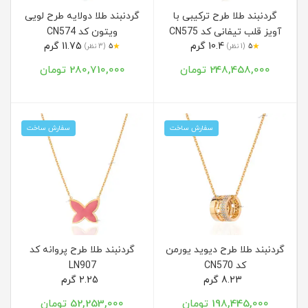
گردنبند طلا طرح ترکیبی با
گردنبند طلا دولایه طرح لویی
آویز قلب تیفانی کد CN575
ویتون کد CN574
10.4 گرم
11.75 گرم
★
★
5
(1 نظر)
5
(3 نظر)
248,458,000 تومان
280,710,000 تومان
سفارش ساخت
سفارش ساخت
گردنبند طلا طرح دیوید یورمن
گردنبند طلا طرح پروانه کد
کد CN570
LN907
8.23 گرم
2.25 گرم
198,445,000 تومان
52,253,000 تومان