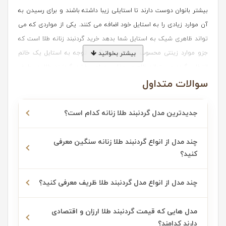
بیشتر بانوان دوست دارند تا استایلی زیبا داشته باشند و برای رسیدن به
آن موارد زیادی را به استایل خود اضافه می کنند. یکی از مواردی که می
تواند ظاهری شیک به استایل شما بدهد خرید گردنبند زنانه طلا است که
جزو موارد زینتی محسوب می شود و اگر با توجه به استایل یک خانم
بیشتر بخوانید
انتخاب گردد می تواند ظاهری جذاب به او ببخشد. گردنبند طلا، در طیف
سوالات متداول
متنوعی از طرح ها و رنگ ها، همواره جذابیت و زیبایی خاصی در موقعیت
های مختلف، به ما هدیه داده است. طرح هایی که با دقت و عشق ساخته
شده اند، باعث می شوند تا شما درخششی ماندگار را همراه خود حس کنید.
جدیدترین مدل گردنبند طلا زنانه کدام است؟
خرید شیک ترین مدل های گردنبند طلا
چند مدل از انواع گردنبند طلا زنانه سنگین معرفی
کنید؟
گردنبند زنانه طلا دارای دو گروه بندی بوده که از یک گروه جهت استفاده
روزمره و از گروه دیگر جهت استفاده در مهمانی ها کمک گرفته می شوند.
چند مدل از انواع مدل گردنبند طلا ظریف معرفی کنید؟
گردنبندهایی که برای استفاده روزمره مناسب اند از یک زنجیر سبک به
همراه پلاک یا آویز تشکیل شده و یا از زنجیرهای ساده مانند کارتیه بدون
مدل هایی که قیمت گردنبند طلا ارزان و اقتصادی
آویز هستند. طلاهایی که سبک بوده و فرد را اذیت نمی کند مناسب
دارند کدامند؟