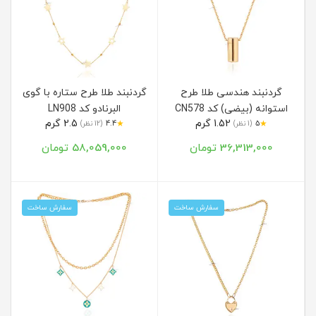
گردنبند هندسی طلا طرح
گردنبند طلا طرح ستاره با گوی
استوانه (بیضی) کد CN578
البرنادو کد LN908
1.52 گرم
2.5 گرم
★
★
5
(1 نظر)
4.4
(12 نظر)
36,313,000 تومان
58,059,000 تومان
سفارش ساخت
سفارش ساخت