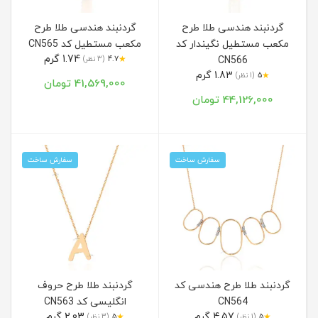
گردنبند هندسی طلا طرح
گردنبند هندسی طلا طرح
مکعب مستطیل نگیندار کد
مکعب مستطیل کد CN565
1.74 گرم
★
CN566
4.7
(3 نظر)
1.83 گرم
★
5
(1 نظر)
41,569,000 تومان
44,126,000 تومان
سفارش ساخت
سفارش ساخت
گردنبند طلا طرح هندسی کد
گردنبند طلا طرح حروف
CN564
انگلیسی کد CN563
4.57 گرم
2.03 گرم
★
★
5
(1 نظر)
5
(3 نظر)