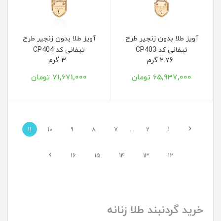
آویز طلا بدون زنجیر طرح
آویز طلا بدون زنجیر طرح
تیفانی کد CP403
تیفانی کد CP404
2.76 گرم
3 گرم
65,937,000 تومان
71,671,000 تومان
‹
11
10
9
8
7
...
2
1
›
16
15
14
13
12
خرید گردنبند طلا زنانه