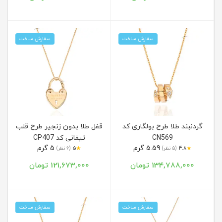
سفارش ساخت
سفارش ساخت
گردنبند طلا طرح بولگاری کد
قفل طلا بدون زنجیر طرح قلب
CN569
تیفانی کد CP407
5.59 گرم
5 گرم
★
★
4.8
(5 نظر)
5
(6 نظر)
134,788,000 تومان
121,673,000 تومان
سفارش ساخت
سفارش ساخت