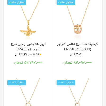
سفارش ساخت
سفارش ساخت
گردنبند طلا طرح اطلس کارتیر
آویز طلا بدون زنجیر طرح
(کارتیه) کد CN558
فروهر کد CP405
3.52 گرم
2.21 گرم
★
4.6
(11 نظر)
84,093,000 تومان
52,797,000 تومان
سفارش ساخت
سفارش ساخت