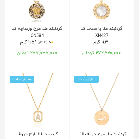
گردنبند طلا با صدف کد
گردنبند طلا طرح ورساچه کد
CN584
XN427
11.3 گرم
11.59 گرم
★
5
(3 نظر)
272,620,000 تومان
277,037,000 تومان
سفارش ساخت
سفارش ساخت
گردنبند طلا طرح حروف الفبا
گردنبند طلا طرح حروف