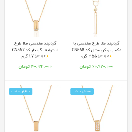
گردنبند طلا طرح هندسی با
گردنبند هندسی طلا طرح
مکعب و کریستال کد CN568
استوانه نگیندار کد CN567
2.55 گرم
1.7 گرم
★
★
5
(1 نظر)
4
(1 نظر)
60,920,000 تومان
40,991,000 تومان
سفارش ساخت
سفارش ساخت