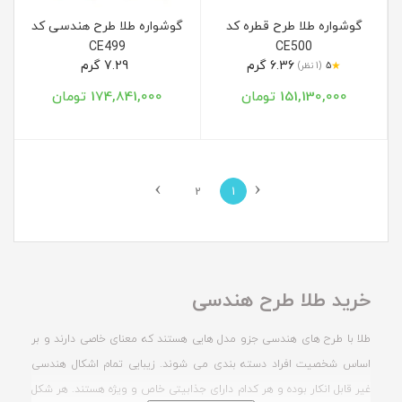
گوشواره طلا طرح قطره کد
گوشواره طلا طرح هندسی کد
CE499
CE500
6.36 گرم
7.29 گرم
★
5
(1 نظر)
151,130,000 تومان
174,841,000 تومان
›
‹
2
1
خرید طلا طرح هندسی
طلا با طرح های هندسی جزو مدل هایی هستند که معنای خاصی دارند و بر
اساس شخصیت افراد دسته بندی می شوند. زیبایی تمام اشکال هندسی
غیر قابل انکار بوده و هر کدام دارای جذابیتی خاص و ویژه هستند. هر شکل