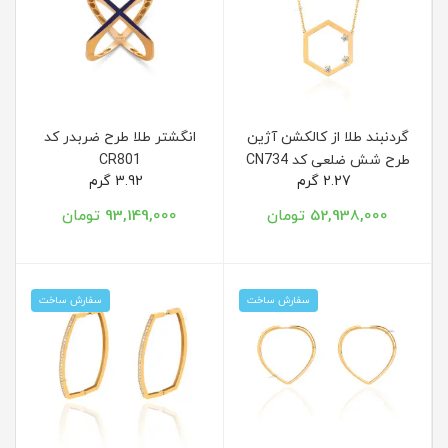
گردنبند طلا از کالکشن آژین
انگشتر طلا طرح ضربدر کد
طرح شش ضلعی کد CN734
CR801
2.27 گرم
3.92 گرم
52,938,000 تومان
93,149,000 تومان
سفارش ساخت
سفارش ساخت