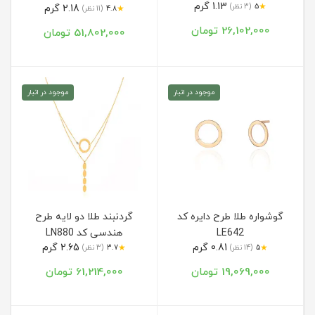
1.13 گرم
★
5
(3 نظر)
2.18 گرم
★
4.8
(11 نظر)
26,102,000 تومان
51,802,000 تومان
موجود در انبار
موجود در انبار
گوشواره طلا طرح دایره کد
گردنبند طلا دو لایه طرح
LE642
هندسی کد LN880
0.81 گرم
2.65 گرم
★
★
5
(14 نظر)
3.7
(3 نظر)
19,069,000 تومان
61,214,000 تومان