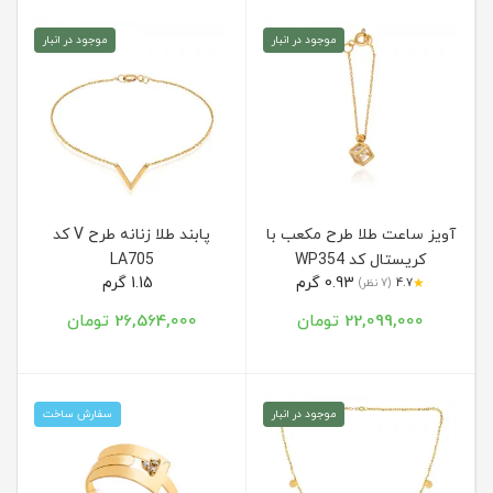
موجود در انبار
موجود در انبار
آویز ساعت طلا طرح مکعب با
پابند طلا زنانه طرح V کد
کریستال کد WP354
LA705
0.93 گرم
1.15 گرم
★
4.7
(7 نظر)
22,099,000 تومان
26,564,000 تومان
موجود در انبار
سفارش ساخت