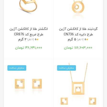
گردنبند طلا از کالکشن آژین
انگشتر طلا از کالکشن آژین
طرح دایره کد CN736
طرح مربع کد CR876
5 گرم
2 گرم
★
★
5
(1 نظر)
5
(1 نظر)
116,603,000 تومان
46,641,000 تومان
سفارش ساخت
سفارش ساخت