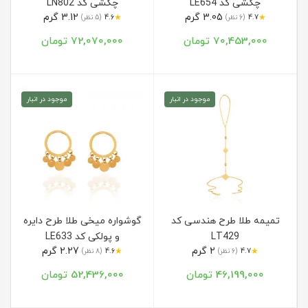
چکشی کد LE654
چکشی کد LN802
3.05 گرم
3.12 گرم
★
★
4.7
(6 نظر)
4.6
(5 نظر)
70,453,000 تومان
72,070,000 تومان
موجود در انبار
موجود در انبار
تمیمه طلا طرح هندسی کد
گوشواره میخی طلا طرح دایره
LT429
و پولکی کد LE633
2 گرم
2.27 گرم
★
★
4.7
(6 نظر)
4.6
(8 نظر)
46,199,000 تومان
52,436,000 تومان