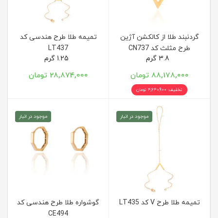
گردنبند طلا از کالکشن آژین
تمیمه طلا طرح هندسی کد
طرح مثلث کد CN737
LT437
3.8 گرم
1.25 گرم
88,178,000 تومان
28,874,000 تومان
تخفیف: 4,640,900 تومان
موجود در انبار
موجود در انبار
تمیمه طلا طرح V کد LT435
گوشواره طلا طرح هندسی کد
CE494