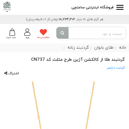
فروشگاه اینترنتی ساعتچی
هر گرم طلای 18 عیار:
18,774,306
تومان
(از 6 دقیقه پیش)
علاقمندی ها
ورود
سبد خرید
خانه
طلای بانوان
گردنبند زنانه
گردنبند طلا از کالکشن آژین طرح مثلث کد CN737
گردنبند با زنجیر
اشتراک