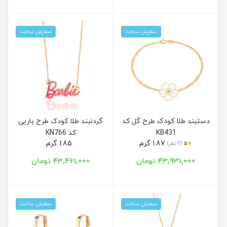
سفارش ساخت
سفارش ساخت
دستبند طلا کودک طرح گل کد
گردنبند طلا کودک طرح باربی
KB431
کد KN766
1.87 گرم
1.85 گرم
★
5
(2 نظر)
43,931,000 تومان
43,461,000 تومان
سفارش ساخت
سفارش ساخت