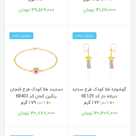
41,112,000 تومان
49,569,000 تومان
سفارش ساخت
سفارش ساخت
گوشواره طلا کودک طرح ستاره
دستبند طلا کودک طرح فنجان
دنباله دار کد KE129
رنگین کمان کد KB403
1.72 گرم
1.79 گرم
★
★
5
(1 نظر)
5
(1 نظر)
40,407,000 تومان
40,878,000 تومان