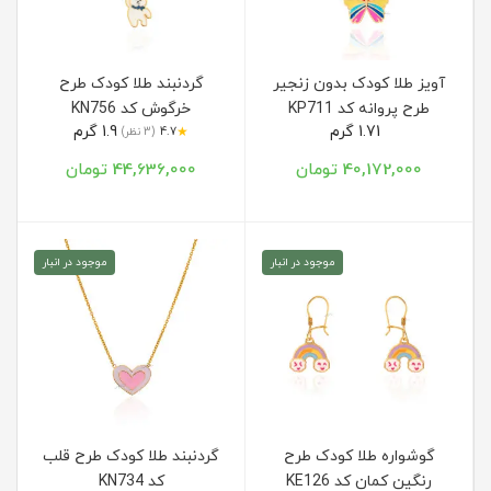
آویز طلا کودک بدون زنجیر
گردنبند طلا کودک طرح
طرح پروانه کد KP711
خرگوش کد KN756
1.71 گرم
1.9 گرم
★
4.7
(3 نظر)
40,172,000 تومان
44,636,000 تومان
موجود در انبار
موجود در انبار
گوشواره طلا کودک طرح
گردنبند طلا کودک طرح قلب
رنگین کمان کد KE126
کد KN734