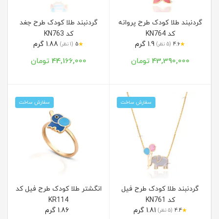
گردنبند طلا کودک طرح پروانه
گردنبند طلا کودک طرح جغد
کد KN764
کد KN763
1.9 گرم
1.88 گرم
★
★
4.6
(5 نظر)
5
(1 نظر)
43,390,000 تومان
44,166,000 تومان
سفارش ساخت
سفارش ساخت
گردنبند طلا کودک طرح فیل
انگشتر طلا کودک طرح فیل کد
کد KN761
KR114
1.81 گرم
1.86 گرم
★
4.4
(5 نظر)