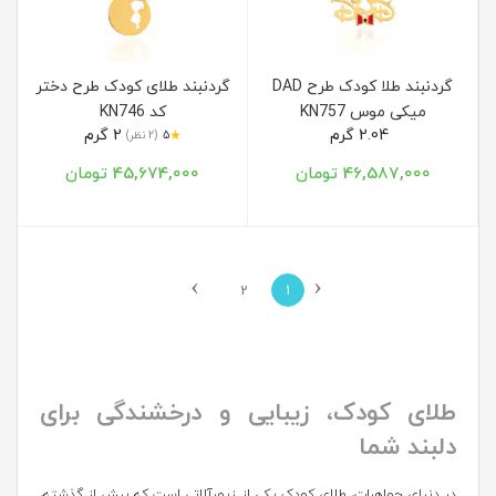
گردنبند طلا کودک طرح DAD
گردنبند طلای کودک طرح دختر
میکی موس KN757
کد KN746
2.04 گرم
2 گرم
★
5
(2 نظر)
46,587,000 تومان
45,674,000 تومان
›
‹
2
1
طلای کودک، زیبایی و درخشندگی برای
دلبند شما
در دنیای جواهرات، طلای کودک یکی از زیورآلاتی است که بیش از گذشته،