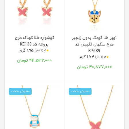
آویز طلا کودک بدون زنجیر
گوشواره طلا کودک طرح
طرح سگهای نگهبان کد
پروانه کد KE138
1.95 گرم
★
KP689
5
(9 نظر)
1.74 گرم
★
5
(1 نظر)
44,532,000 تومان
40,877,000 تومان
سفارش ساخت
سفارش ساخت