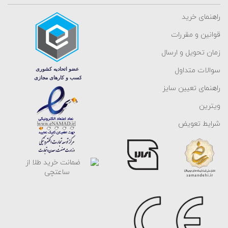
جزییات بیشتر مورد بررسی قرار گرفته است:
راهنمای خرید
قوانین و مقررات
1- دستبند طلای کودک
زمان تحویل و ارسال
سوالات متداول
دستبند بچگانه به عنوان یکی از پرطرفدارترین زیورآلات کودکانه، به دست
های کوچک کودک شما، لطافت و زیبایی می بخشند. انتخاب یک
دستبند
راهنمای تعیین سایز
طلا کودک
با توجه به سلیقه او، می تواند در مهمانی ها، مراسم و
ویترین
رویدادهای مختلف به همراه او باشد.
شرایط تعویض
2- گردنبند طلای کودک
انتخاب یک
گردنبند بچه گانه طلا
، علاوه بر زیبایی، هدیه ای ارزشی و مادی
به کودک شما می بخشد. گردنبندهای بچگانه از طلا، انتخابی محبوب برای
زیبایی کودکان هستند. این جواهرات با طراحی های مختلف، از ساده تا
پیچیده، به گردن کوچک شما جلوه ویژه ای می بخشند.