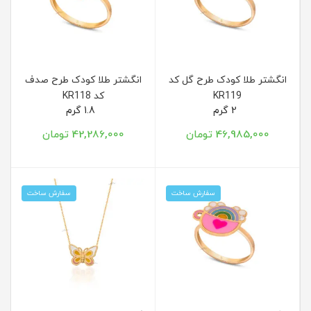
انگشتر طلا کودک طرح گل کد
انگشتر طلا کودک طرح صدف
KR119
کد KR118
2 گرم
1.8 گرم
46,985,000 تومان
42,286,000 تومان
سفارش ساخت
سفارش ساخت