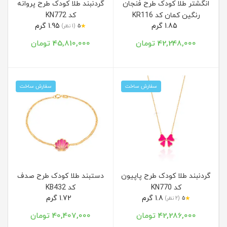
انگشتر طلا کودک طرح فنجان
گردنبند طلا کودک طرح پروانه
رنگین کمان کد KR116
کد KN772
1.85 گرم
1.95 گرم
★
5
(1 نظر)
42,248,000 تومان
45,810,000 تومان
سفارش ساخت
سفارش ساخت
گردنبند طلا کودک طرح پاپیون
دستبند طلا کودک طرح صدف
کد KN770
کد KB432
1.8 گرم
1.72 گرم
★
5
(2 نظر)
42,286,000 تومان
40,407,000 تومان