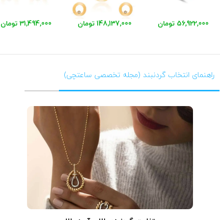
56,922,000 تومان
148,137,000 تومان
31,494,000 تومان
راهنمای انتخاب گردنبند (مجله تخصصی ساعتچی)