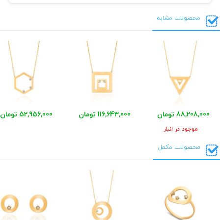
محصولات مشابه
88,208,000 تومان
116,643,000 تومان
52,956,000 تومان
موجود در انبار
محصولات مکمل