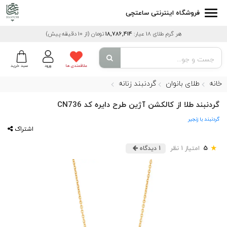
فروشگاه اینترنتی ساعتچی
هر گرم طلای 18 عیار:
18,786,414
تومان
(از 10 دقیقه پیش)
علاقمندی ها
ورود
سبد خرید
خانه
طلای بانوان
گردنبند زنانه
گردنبند طلا از کالکشن آژین طرح دایره کد CN736
گردنبند با زنجیر
اشتراک
★
5
امتیاز 1 نظر
1 دیدگاه