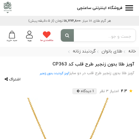
فروشگاه اینترنتی ساعتچی
هر گرم طلای 18 عیار:
18,772,800
تومان
(از 5 دقیقه پیش)
علاقمندی ها
ورود
سبد خرید
خانه
طلای بانوان
گردنبند زنانه
آویز طلا بدون زنجیر طرح قلب کد CP363
آویز طلا بدون زنجیر طرح قلب در دو سایز
آویز گردنبند بدون زنجیر
اشتراک
★
4.3
امتیاز 3 نظر
1 دیدگاه