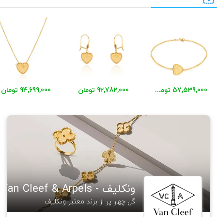
57,539,000 تومان
92,782,000 تومان
94,699,000 تومان
ونکلیف - Van Cleef & Arpels
گل چهار پر از برند معتبر ونکلیف