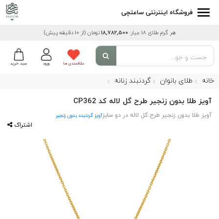
فروشگاه اینترنتی ساعتچی
هر گرم طلای 18 عیار:
18,782,500
تومان
(از 10 دقیقه پیش)
علاقمندی ها
ورود
سبد خرید
خانه
طلای بانوان
گردنبند زنانه
آویز طلا بدون زنجیر طرح گل لاله کد CP362
آویز طلا بدون زنجیر طرح گل لاله در دو سایز
آویز گردنبند بدون زنجیر
اشتراک