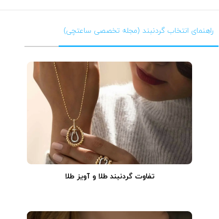
راهنمای انتخاب گردنبند (مجله تخصصی ساعتچی)
تفاوت گردنبند طلا و آویز طلا