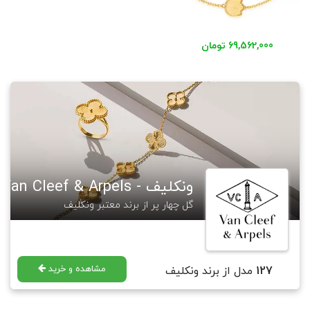
69,562,000 تومان
ونکلیف - Van Cleef & Arpels
گل چهار پر از برند معتبر ونکلیف
مشاهده و خرید
127
مدل از برند ونکلیف