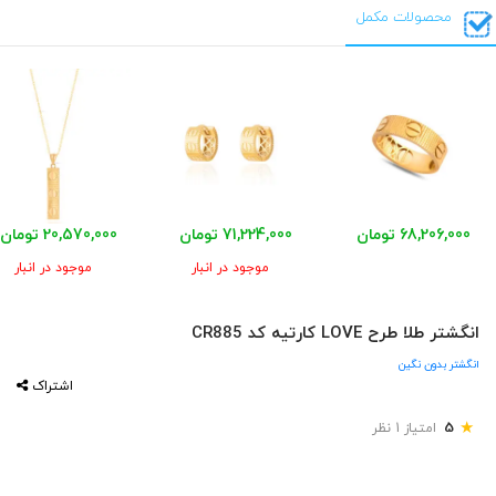
محصولات مکمل
68,206,000 تومان
71,224,000 تومان
20,570,000 تومان
موجود در انبار
موجود در انبار
انگشتر طلا طرح LOVE کارتیه کد CR885
انگشتر بدون نگین
اشتراک
★
5
امتیاز 1 نظر