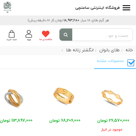
فروشگاه اینترنتی ساعتچی
هر گرم طلای 18 عیار:
18,913,680
تومان
(از 18 دقیقه پیش)
علاقمندی ها
ورود
سبد خرید
خانه
طلای بانوان
انگشتر زنانه طلا
محصولات مشابه
26,570,000 تومان
68,206,000 تومان
113,897,000 تومان
موجود در انبار