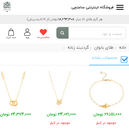
فروشگاه اینترنتی ساعتچی
هر گرم طلای 18 عیار:
18,693,308
تومان
(از 19 ثانیه پیش)
علاقمندی ها
ورود
سبد خرید
خانه
طلای بانوان
گردنبند زنانه
محصولات مشابه
26,151,000 تومان
34,021,000 تومان
24,374,000 تومان
موجود در انبار
موجود در انبار