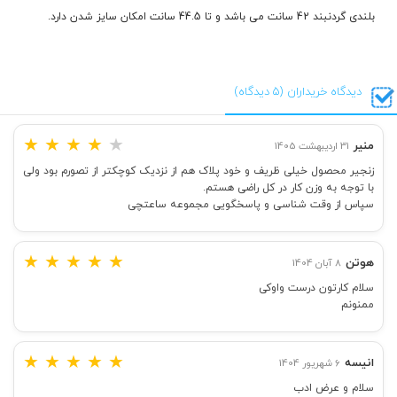
بلندی گردنبند 42 سانت می باشد و تا 44.5 سانت امکان سایز شدن دارد.
دیدگاه خریداران (5 دیدگاه)
★
★
★
★
★
منیر
31 اردیبهشت 1405
زنجیر محصول خیلی ظریف و خود پلاک هم از نزدیک کوچکتر از تصورم بود ولی
با توجه به وزن کار در کل راضی هستم.
سپاس از وقت شناسی و پاسخگویی مجموعه ساعتچی
★
★
★
★
★
هوتن
8 آبان 1404
سلام کارتون درست واوکی
ممنونم
★
★
★
★
★
انیسه
6 شهریور 1404
سلام و عرض ادب