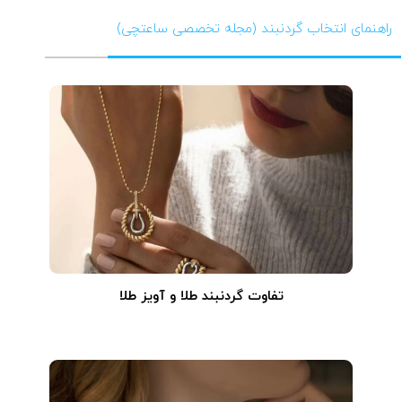
راهنمای انتخاب گردنبند (مجله تخصصی ساعتچی)
تفاوت گردنبند طلا و آویز طلا