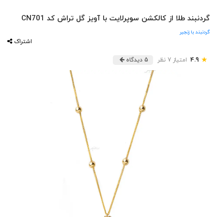
گردنبند طلا از کالکشن سوپرلایت با آویز گل تراش کد CN701
گردنبند با زنجیر
اشتراک
★
4.9
امتیاز 7 نظر
5 دیدگاه