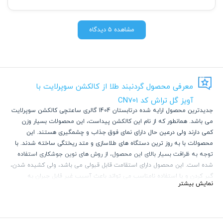
مشاهده 5 دیدگاه
معرفی محصول گردنبند طلا از کالکشن سوپرلایت با
آویز گل تراش کد CN701
جدیدترین محصول ارایه شده درتابستان 1404 گالری ساعتچی کالکشن سوپرلایت
می باشد. همانطور که از نام این کالکشن پیداست، این محصولات بسیار وزن
کمی دارند ولی درعین حال دارای نمای فوق جذاب و چشمگیری هستند. این
محصولات با به روز ترین دستگاه های طلاسازی و متد ریختگی ساخته شدند. با
توجه به ظرافت بسیار بالای این محصول، از روش های نوین جوشکاری استفاده
شده است. این محصول دارای استقامت قابل قبولی می باشد، ولی کشیده شدن،
گیر کردن و یا استفاده نامناسب می تواند باعث آسیب غیر قابل جبران به
نمایش بیشتر
محصول شود.
با توجه به ترند روز و استفاده از گردنبند های چند لایه ظریف و پهن، محصولات
این کالکشن می تواند انتخاب بسیار خیره کننده ای باشد.