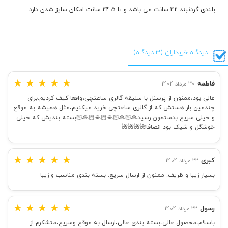
بلندی گردنبند 42 سانت می باشد و تا 44.5 سانت امکان سایز شدن دارد.
دیدگاه خریداران (3 دیدگاه)
★
★
★
★
★
فاطمه
30 مرداد 1404
عالی بود،ممنون از پرسنل با سلیقه گالری ساعتچی،واقعا کیف کردیم.‌برای
چندمین بار هستش که از گالری ساعتچی خرید میکنیم،مثل همیشه به موقع
و خیلی سریع بدستمون رسید🙏🏻🙏🏻🙏🏻🙏🏻🙏🏻بسته بندیش که خیلی
خوشگل و شیک بود انصافا🌺🌺🌺🌺
★
★
★
★
★
کبری
22 مرداد 1404
بسیار زیبا و ظریف. ممنون از ارسال سریع. بسته بندی مناسب و زیبا
★
★
★
★
★
رسول
22 مرداد 1404
باسلام،محصول عالی،بسته بندی عالی،ارسال به موقع وسریع،متشکرم از