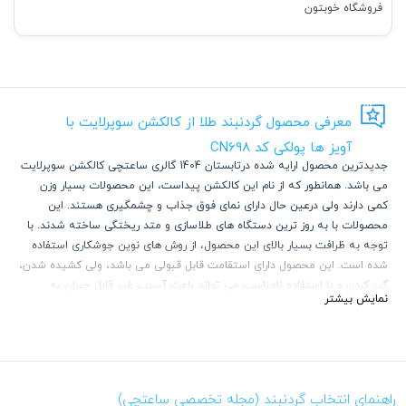
فروشگاه خوبتون
معرفی محصول گردنبند طلا از کالکشن سوپرلایت با
آویز ها پولکی کد CN698
جدیدترین محصول ارایه شده درتابستان 1404 گالری ساعتچی کالکشن سوپرلایت
می باشد. همانطور که از نام این کالکشن پیداست، این محصولات بسیار وزن
کمی دارند ولی درعین حال دارای نمای فوق جذاب و چشمگیری هستند. این
محصولات با به روز ترین دستگاه های طلاسازی و متد ریختگی ساخته شدند. با
توجه به ظرافت بسیار بالای این محصول، از روش های نوین جوشکاری استفاده
شده است. این محصول دارای استقامت قابل قبولی می باشد، ولی کشیده شدن،
گیر کردن و یا استفاده نامناسب می تواند باعث آسیب غیر قابل جبران به
نمایش بیشتر
محصول شود.
با توجه به ترند روز و استفاده از گردنبند های چند لایه ظریف و پهن، محصولات
این کالکشن می تواند انتخاب بسیار خیره کننده ای باشد.
راهنمای انتخاب گردنبند (مجله تخصصی ساعتچی)