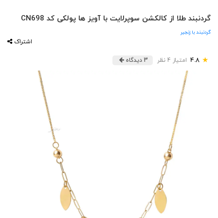
گردنبند طلا از کالکشن سوپرلایت با آویز ها پولکی کد CN698
گردنبند با زنجیر
اشتراک
★
4.8
امتیاز 4 نظر
3 دیدگاه