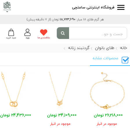
فروشگاه اینترنتی ساعتچی
هر گرم طلای 18 عیار:
18,723,690
تومان
(از 7 دقیقه پیش)
علاقمندی ها
ورود
سبد خرید
خانه
طلای بانوان
گردنبند زنانه
محصولات مشابه
26,218,000 تومان
34,109,000 تومان
24,436,000 تومان
موجود در انبار
موجود در انبار