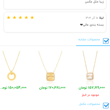
زیبا مثل عکس
★
★
★
★
★
لیلا
5 آذر 1402
بسته بندی عالی❤️
محصولات مشابه
157,619,000 تومان
170,381,000 تومان
150,054,000 توم
موجود در انبار
محصولات مکمل