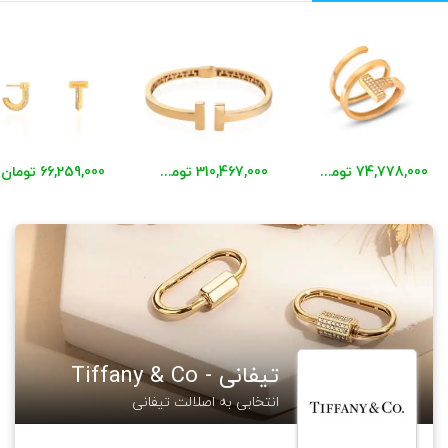
74,778,000 تومان
310,467,000 تومان
66,259,000 تومان
تیفانی - Tiffany & Co
انتخابی به اصلالت تیفانی