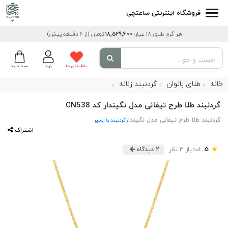
فروشگاه اینترنتی ساعتچی
هر گرم طلای 18 عیار:
18,529,600
تومان
(از 6 دقیقه پیش)
علاقمندی ها
ورود
سبد خرید
خانه
طلای بانوان
گردنبند زنانه
گردنبند طلا طرح تیفانی مدل نگیندار کد CN538
گردنبند طلا طرح تیفانی مدل نگیندار
گردنبند با زنجیر
اشتراک
★
5
امتیاز 3 نظر
2 دیدگاه