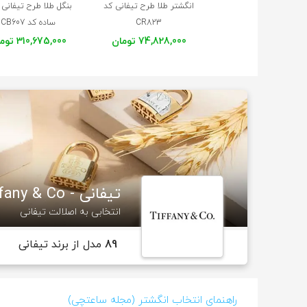
انگشتر طلا طرح تیفانی کد
بنگل طلا طرح تیفانی
CR823
ساده کد CB607
74,828,000 تومان
310,675,000 تومان
تیفانی - Tiffany & Co
انتخابی به اصلالت تیفانی
89
مدل از برند تیفانی
راهنمای انتخاب انگشتر (مجله ساعتچی)