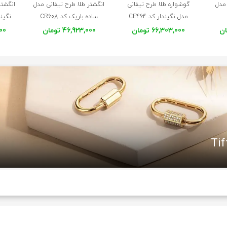
 مدل
گوشواره طلا طرح تیفانی
انگشتر طلا طرح تیفانی مدل
انگشتر
مدل نگیندار کد CE464
ساده باریک کد CR608
نگیندا
66,303,000 تومان
46,923,000 تومان
,000