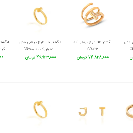
ی مدل
انگشتر طلا طرح تیفانی کد
انگشتر طلا طرح تیفانی مدل
انگشتر
CR823
ساده باریک کد CR608
نگیندا
74,828,000 تومان
46,923,000 تومان
,000