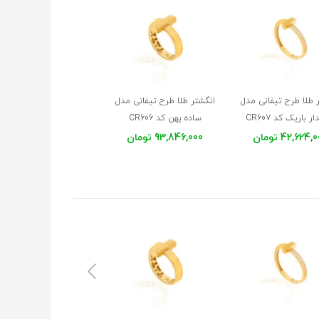
 طلا طرح تیفانی مدل
انگشتر طلا طرح تیفانی مدل
ر باریک کد CR607
ساده پهن کد CR606
42,624 تومان
93,846,000 تومان