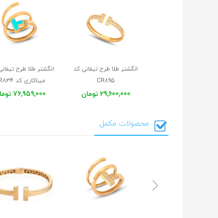
انگشتر طلا طرح تیفانی کد
انگشتر طلا طرح تیفان
CR895
میناکاری کد CR834
29,600,000 تومان
76,959,000 تومان
محصولات مکمل