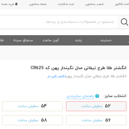
اخت فاکتور
شعب ساعتچی
ثبت شکایات
مجله ساعتچی
خرید عمده
دستبند
پابند
آویز ساعت
سنجاق سینه
طلا
انگشتر طلا طرح تیفانی مدل نگیندار پهن کد CR625
انگشتر طلا طرح تیفانی مدل نگیندار پهن
انگشتر نگین دار
انتخاب سایز:
راهنمای سایزبندی
54
52
سفارش ساخت
سفارش ساخت
58
56
سفارش ساخت
سفارش ساخت