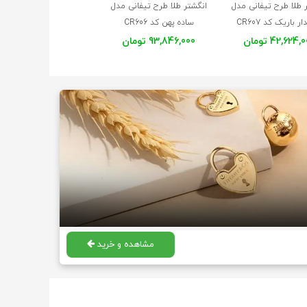
 طلا طرح تیفانی مدل
انگشتر طلا طرح تیفانی مدل
دستبند النگویی طلا طر
ر باریک کد CR607
ساده پهن کد CR606
42,624 تومان
93,846,000 تومان
260,004,000 تومان
مشاهده و خرید