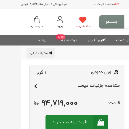
محاسبه قیمت طلا
هر گرم طلای 18 عیار:
18,542,008
تومان
جستجو
علاقمندی ها
ورود
سبد خرید
جدید
ی کودک
گالری آقایان
کارت هدیه
برند ها
اشتراک گذاری
وزن
حدودی
:
4
گرم
مشاهده
جزئیات قیمت
94,719,000
قیمت:
افزودن به سبد
خرید