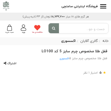
فروشگاه اینترنتی ساعتچی
هر گرم طلای 18 عیار:
18,732,700
تومان
(از 33 ثانیه پیش)
علاقمندی ها
ورود
سبد خرید
خانه
گالری آقایان
اکسسوری
قفل طلا مخصوص چرم سایز 5 کد LO100
قفل طلا مخصوص چرم سایز 5
اکسسوری
اشتراک
★
5
امتیاز 1 نظر