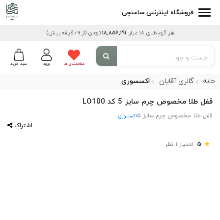
فروشگاه اینترنتی ساعتچی
هر گرم طلای 18 عیار:
18,856,191
تومان
(از 9 دقیقه پیش)
علاقمندی ها
ورود
سبد خرید
خانه
گالری آقایان
اکسسوری
قفل طلا مخصوص چرم سایز 5 کد LO100
قفل طلا مخصوص چرم سایز 5
اکسسوری
اشتراک
★
5
امتیاز 1 نظر