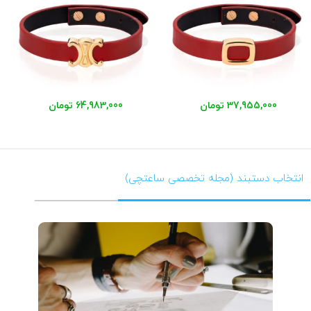
37,955,000 تومان
64,983,000 تومان
انتخاب دستبند (مجله تخصصی ساعتچی)