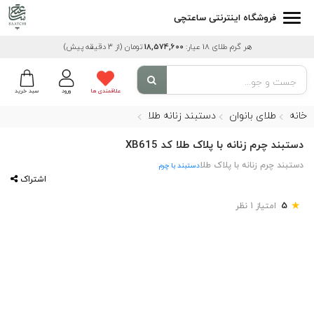
فروشگاه اینترنتی ساعتچی
هر گرم طلای 18 عیار:
18,574,600
تومان
(از 3 دقیقه پیش)
علاقمندی ها
ورود
سبد خرید
خانه
طلای بانوان
دستبند زنانه طلا
دستبند چرم زنانه با پلاک طلا کد XB615
دستبند چرم زنانه با پلاک طلا
دستبند با چرم
اشتراک
★
5
امتیاز 1 نظر