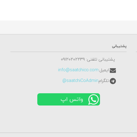
پشتیبانی
پشتیبانی تلفنی: ٠٩١٢٠٢٠٢٢٣٩
ایمیل:
info@saatchico.com
تلگرام
saatchiCoAdmin@
واتس اپ