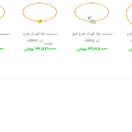
رح
دستبند طلا کودک طرح فیل
دستبند طلا کودک طرح
دستبند
کد KB415
کد KB413
جوجه
39,815,000 تومان
32,576,000 تومان
,000