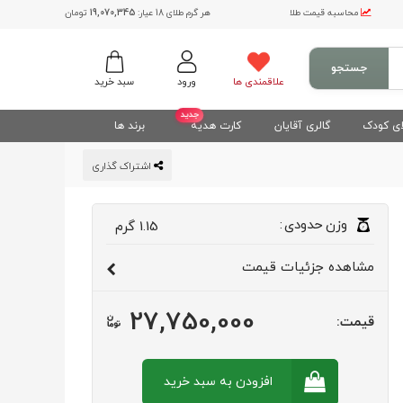
محاسبه قیمت طلا
هر گرم طلای 18 عیار:
19,070,345
تومان
جستجو
علاقمندی ها
ورود
سبد خرید
جدید
ی کودک
گالری آقایان
کارت هدیه
برند ها
اشتراک گذاری
وزن
حدودی
:
1.15
گرم
مشاهده
جزئیات قیمت
27,750,000
قیمت:
افزودن به سبد
خرید