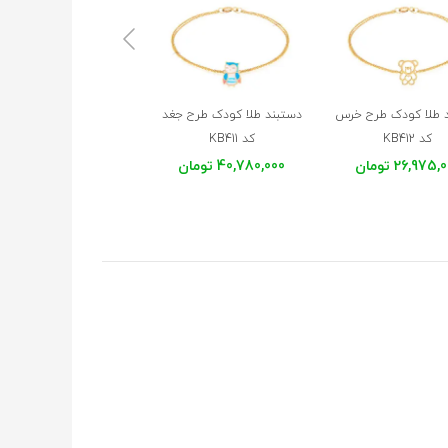
 طلا کودک طرح خرس
دستبند طلا کودک طرح جغد
دستبند طلا کودک طرح
کد KB412
کد KB411
دنباله دار کد KB409
ستاره
26,975 تومان
40,780,000 تومان
32,093,000 تومان