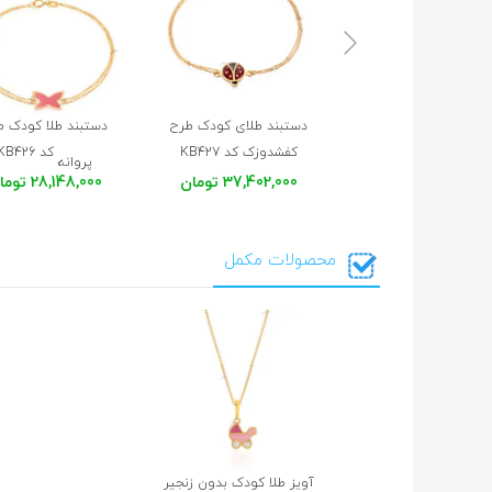
دستبند طلای کودک طرح
دستبند طلا کودک ط
کفشدوزک کد KB427
کد KB426
پروانه
37,402,000 تومان
28,148,000 تومان
محصولات مکمل
آویز طلا کودک بدون زنجیر