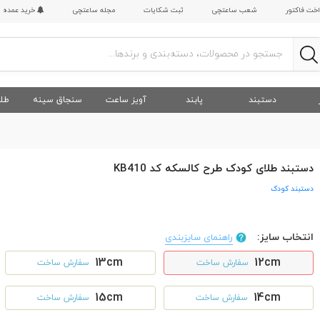
اخت فاکتور
شعب ساعتچی
ثبت شکایات
مجله ساعتچی
خرید عمده
دستبند
پابند
آویز ساعت
سنجاق سینه
طلا
دستبند طلای کودک طرح کالسکه کد KB410
دستبند کودک
انتخاب سایز:
راهنمای سایزبندی
13cm
12cm
سفارش ساخت
سفارش ساخت
15cm
14cm
سفارش ساخت
سفارش ساخت