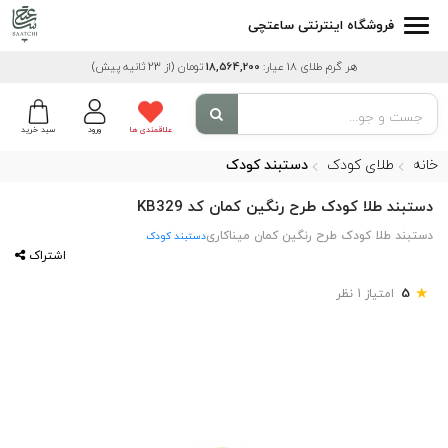
فروشگاه اینترنتی ساعتچی
هر گرم طلای 18 عیار:
18,564,200
تومان
(از 23 ثانیه پیش)
علاقمندی ها
ورود
سبد خرید
خانه
طلای کودک
دستبند کودک
دستبند طلا کودک طرح رنگین کمان کد KB329
دستبند طلا کودک طرح رنگین کمان میناکاری
دستبند کودک
اشتراک
★
5
امتیاز 1 نظر