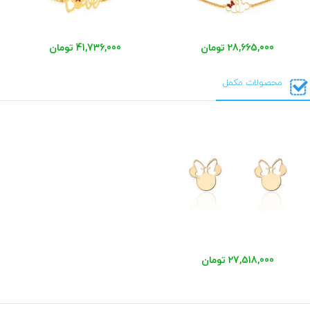
28,665,000 تومان
41,736,000 تومان
محصولات مکمل
27,518,000 تومان