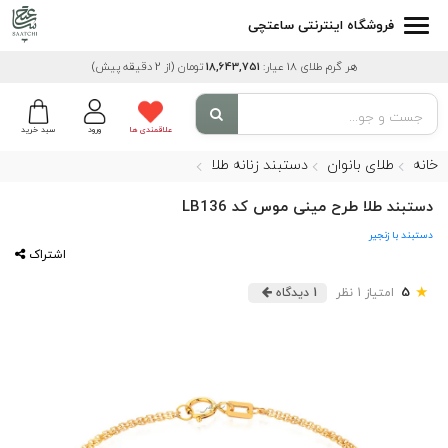
فروشگاه اینترنتی ساعتچی
هر گرم طلای 18 عیار:
18,643,751
تومان
(از 2 دقیقه پیش)
علاقمندی ها
ورود
سبد خرید
خانه
طلای بانوان
دستبند زنانه طلا
دستبند طلا طرح مینی موس کد LB136
دستبند با زنجیر
اشتراک
★
5
امتیاز 1 نظر
1 دیدگاه