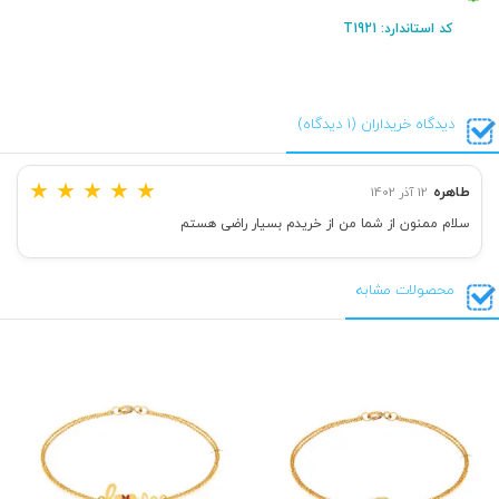
کد استاندارد: T1921
دیدگاه خریداران (1 دیدگاه)
★
★
★
★
★
طاهره
12 آذر 1402
سلام ممنون از شما من از خریدم بسیار راضی هستم
محصولات مشابه