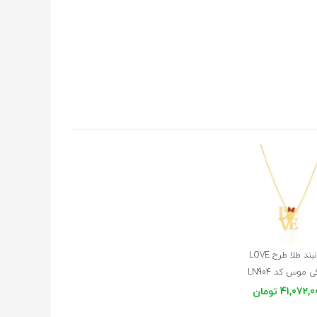
بند طلا طرح LOVE
 موس کد LN904
41,072, تومان