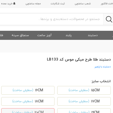
اخت فاکتور
شعب ساعتچی
ثبت شکایات
مجله ساعتچی
خرید عمده
دستبند
پابند
آویز ساعت
سنجاق سینه
طلا
دستبند طلا طرح میکی موس کد LB133
دستبند با زنجیر
انتخاب سایز:
16CM
15CM
(سفارش ساخت)
(سفارش ساخت)
18CM
17CM
(سفارش ساخت)
(سفارش ساخت)
20CM
19CM
(سفارش ساخت)
(سفارش ساخت)