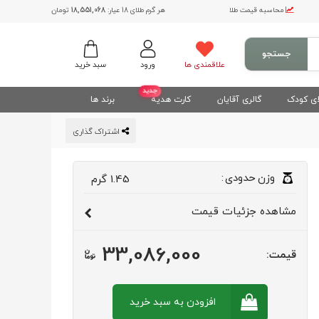
محاسبه قیمت طلا
هر گرم طلای 18 عیار:
18,551,068
تومان
جستجو
علاقمندی ها
ورود
سبد خرید
جدید
ی کودک
گالری آقایان
کارت هدیه
برند ها
اشتراک گذاری
وزن
حدودی
:
1.45
گرم
مشاهده
جزئیات قیمت
33,086,000
قیمت:
افزودن به سبد
خرید