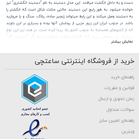
دست و به داخل انگشت میافتد. این مدل دستبند به نام "دستبند انگشتری" نیز
خوانده میشود. به طور رایج این دستبند حالتی مثلث شکل است که انگشتر را
به دستبند وصل میکند و این رابط میتواند زنجیر ساده، پلاک، سنگ و یا مروارید
باشد. در جنوب ایران این زیور جزیی از پوشش آنها بوده و بسیاری بر این باورند
که از کشورهای همسایه به جنوب کشور راه پیدا کرده است. در هند نیز این نوع
دستبند از زیورهایی ست که اکثرا استفاده میکنند و به آن "دستبند گل"
نمایش بیشتر
میگویند. در این کشور این دستبند بیشتر با طراحی گل نیلوفر است که دلیل نام
گذاری آن ( دستبند گل ) نیز همین است.
امروزه این زیور طرفداران زیادی پیدا کرده و با انواع فلزات و حتی جواهر نیز
خرید از فروشگاه اینترنتی ساعتچی
ساخته میشود.
راهنمای خرید
قوانین و مقررات
زمان تحویل و ارسال
سوالات متداول
راهنمای تعیین سایز
ویترین