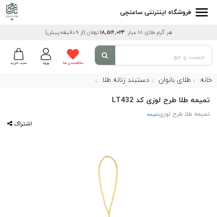
فروشگاه اینترنتی ساعتچی
هر گرم طلای 18 عیار:
18,516,024
تومان
(از 9 دقیقه پیش)
علاقمندی ها
ورود
سبد خرید
خانه
طلای بانوان
دستبند زنانه طلا
تمیمه طلا طرح لوزی کد LT432
تمیمه طلا طرح لوزی
تمیمه
اشتراک