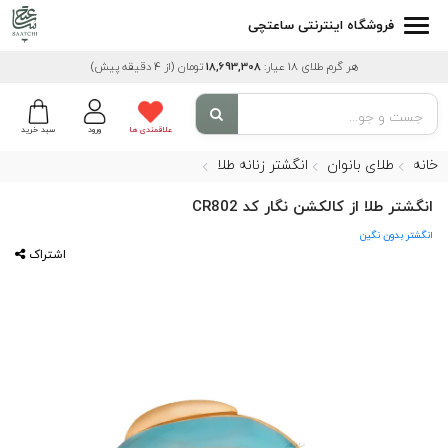
فروشگاه اینترنتی ساعتچی
هر گرم طلای 18 عیار:
18,693,308
تومان
(از 4 دقیقه پیش)
علاقمندی ها
ورود
سبد خرید
خانه
طلای بانوان
انگشتر زنانه طلا
انگشتر طلا از کالکشن نگار کد CR802
انگشتر بدون نگین
اشتراک