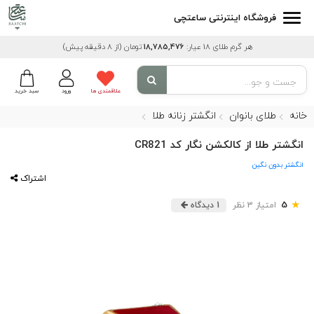
فروشگاه اینترنتی ساعتچی
هر گرم طلای 18 عیار:
18,785,476
تومان
(از 8 دقیقه پیش)
علاقمندی ها
ورود
سبد خرید
خانه
طلای بانوان
انگشتر زنانه طلا
انگشتر طلا از کالکشن نگار کد CR821
انگشتر بدون نگین
اشتراک
★
5
امتیاز 3 نظر
1 دیدگاه