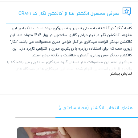
معرفی محصول انگشتر طلا از کالکشن نگار کد CR821
کلمه "نگار" در گذشته به معنی تصویر و تصویرگری بوده است. با تکیه بر این
مفهوم، کالکشن نگار در تیم طراحی گالری ساعتچی در بهار 1404 متولد شد. این
کالکشن بیانگر ظرافت میناکاری در کنار طراحی مدرن محصولات می باشد. "نگار"
زیوری ست که برای استفاده روزمره با رویکردی مدرن و انتزاعی کاربرد دارد. این
کالکشن بیانگر حس رهایی، آرامش، خلاقیت و یگانه بودن است.
میناکاری تمام این محصولات هنر دستان گروه میناکاری ساعتچی می باشد که با
دقت و ظرافتی استثنایی انجام شده است. این میناکاری ها در دستگاه های
نمایش بیشتر
مخصوص خشک شده و ماندگاری دایمی دارند.
راهنمای انتخاب انگشتر (مجله ساعتچی)