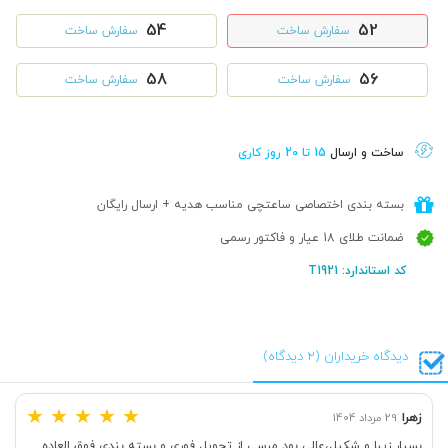
54
52
سفارش ساخت
سفارش ساخت
58
56
سفارش ساخت
سفارش ساخت
ساخت و ارسال
15 تا 20 روز کاری
بسته بندی اختصاصی ساعتچی مناسب هدیه + ارسال رایگان
ضمانت طلای 18 عیار و فاکتور رسمی
کد استاندارد: T1921
دیدگاه خریداران (2 دیدگاه)
★
★
★
★
★
زهرا
29 مرداد 1404
بسیار زیبا و شکیل،عالی بود مرسی از تحویل فوری و بسته بندی فوق العاده