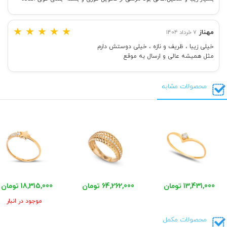
★
★
★
★
★
مهناز
7 خرداد 1404
خیلی زیبا ، ظریف و نازه ، خیلی دوستش دارم
مثل همیشه عالی و ارسال به موقع
محصولات مشابه
13,431,000 تومان
64,262,000 تومان
18,315,000 تومان
موجود در انبار
محصولات مکمل