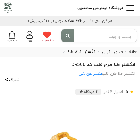
فروشگاه اینترنتی ساعتچی
هر گرم طلای 18 عیار:
18,785,476
تومان
(از 20 ثانیه پیش)
علاقمندی ها
ورود
سبد خرید
خانه
طلای بانوان
انگشتر زنانه طلا
انگشتر طلا طرح قلب کد CR500
انگشتر طلا طرح قلب
انگشتر بدون نگین
اشتراک
★
5
امتیاز 3 نظر
2 دیدگاه