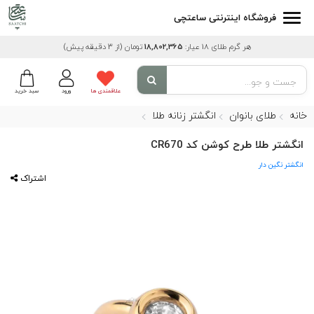
فروشگاه اینترنتی ساعتچی
هر گرم طلای 18 عیار:
18,802,365
تومان
(از 3 دقیقه پیش)
علاقمندی ها
ورود
سبد خرید
خانه
طلای بانوان
انگشتر زنانه طلا
انگشتر طلا طرح کوشن کد CR670
انگشتر نگین دار
اشتراک