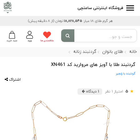
فروشگاه اینترنتی ساعتچی
هر گرم طلای 18 عیار:
18,828,545
تومان
(از 8 دقیقه پیش)
علاقمندی ها
ورود
سبد خرید
خانه
طلای بانوان
گردنبند زنانه
گردنبند طلا با آویز های مروارید کد XN461
گردنبند با زنجیر
اشتراک
★
5
امتیاز 1 نظر
1 دیدگاه