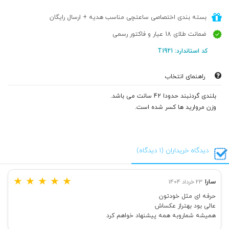
بسته بندی اختصاصی ساعتچی مناسب هدیه + ارسال رایگان
ضمانت طلای 18 عیار و فاکتور رسمی
کد استاندارد: T1921
راهنمای انتخاب
بلندی گردنبند حدودا 42 سانت می باشد.
وزن مروارید ها کسر شده است.
دیدگاه خریداران (1 دیدگاه)
★
★
★
★
★
سارا
23 خرداد 1404
حرفه ای مثل خودتون
عالی بود بهتراز عکساش
همیشه شماروبه همه پیشنهاد خواهم کرد