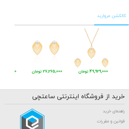
کالکشن مروارید
49,929,000 تومان
27,265,000 تومان
23,897,000 توم
خرید از فروشگاه اینترنتی ساعتچی
راهنمای خرید
قوانین و مقررات