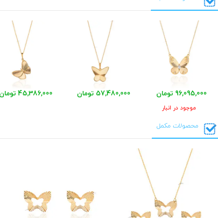
96,095,000 تومان
57,480,000 تومان
45,386,000 تومان
موجود در انبار
محصولات مکمل