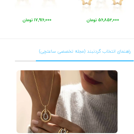
56,852,000 تومان
17,916,000 تومان
راهنمای انتخاب گردنبند (مجله تخصصی ساعتچی)