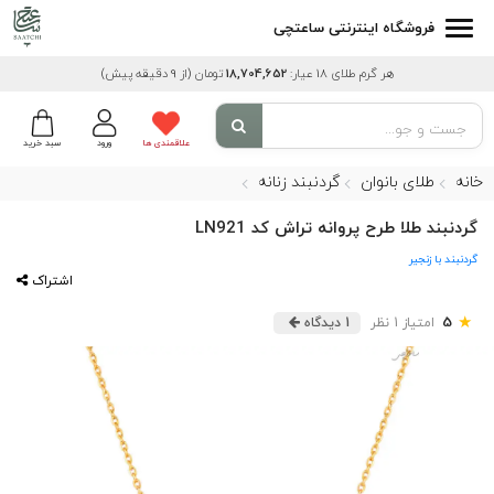
فروشگاه اینترنتی ساعتچی
هر گرم طلای 18 عیار:
18,704,652
تومان
(از 9 دقیقه پیش)
علاقمندی ها
ورود
سبد خرید
خانه
طلای بانوان
گردنبند زنانه
گردنبند طلا طرح پروانه تراش کد LN921
گردنبند با زنجیر
اشتراک
★
5
امتیاز 1 نظر
1 دیدگاه