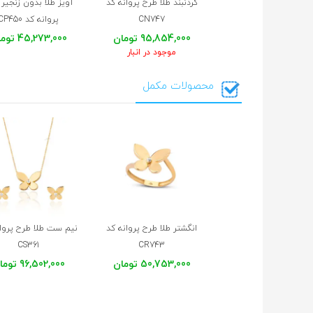
گردنبند طلا طرح پروانه کد
آویز طلا بدون زنجیر
CN747
پروانه کد CP450
95,854,000 تومان
45,273,000 تومان
موجود در انبار
محصولات مکمل
انگشتر طلا طرح پروانه کد
نیم ست طلا طرح پروان
CS361
CR743
50,753,000 تومان
96,502,000 تومان