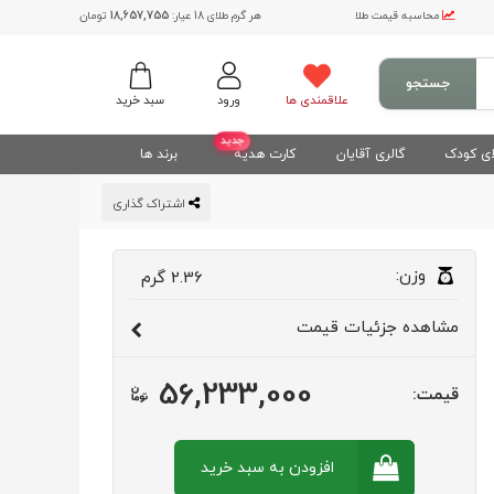
محاسبه قیمت طلا
هر گرم طلای 18 عیار:
18,657,755
تومان
جستجو
علاقمندی ها
ورود
سبد خرید
جدید
ی کودک
گالری آقایان
کارت هدیه
برند ها
اشتراک گذاری
وزن:
2.36
گرم
مشاهده
جزئیات قیمت
56,233,000
قیمت:
افزودن به سبد
خرید