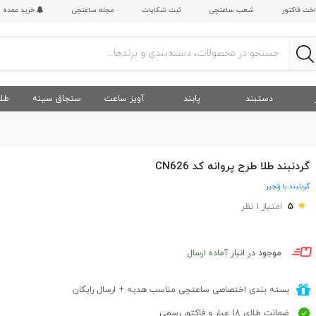
اخت فاکتور
شعب ساعتچی
ثبت شکایات
مجله ساعتچی
خرید عمده
دستبند
پابند
آویز ساعت
سنجاق سینه
طلا
گردنبند طلا طرح پروانه کد CN626
گردنبند با زنجیر
★
5
امتیاز 1 نظر
موجود در انبار
آماده ارسال
بسته بندی اختصاصی ساعتچی مناسب هدیه + ارسال رایگان
ضمانت طلای 18 عیار و فاکتور رسمی