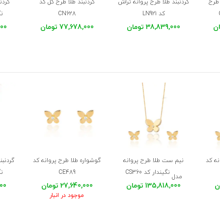
 طرح
گردنبند طلا طرح پروانه تراش
گردنبند طلا طرح گل کد
گردن
کد LN921
CN628
نگ
38,839,000 تومان
77,678,000 تومان
,000
ه کد
نیم ست طلا طرح پروانه
گوشواره طلا طرح پروانه کد
گردنبن
نگیندار کد CS360
CE489
نگ
مدل
135,818,000 تومان
27,640,000 تومان
,000
موجود در انبار