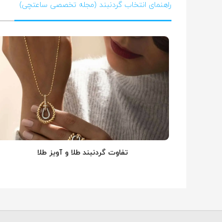
راهنمای انتخاب گردنبند (مجله تخصصی ساعتچی)
تفاوت گردنبند طلا و آویز طلا