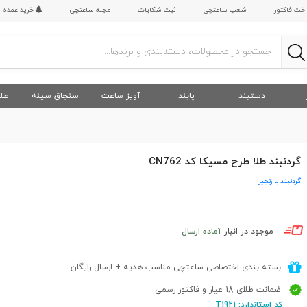
اخت فاکتور
شعب ساعتچی
ثبت شکایات
مجله ساعتچی
خرید عمده
دستبند
پابند
آویز ساعت
سنجاق سینه
طلا
گردنبند طلا طرح مسیکا کد CN762
گردنبند با زنجیر
موجود در انبار
آماده ارسال
بسته بندی اختصاصی ساعتچی مناسب هدیه + ارسال رایگان
ضمانت طلای 18 عیار و فاکتور رسمی
کد استاندارد: T1921