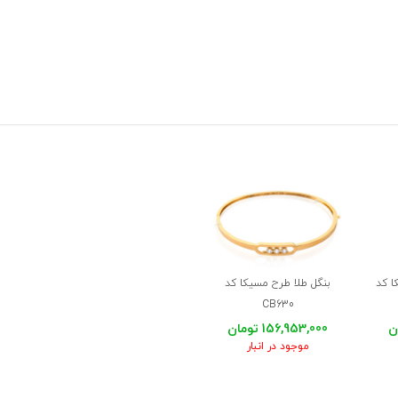
ا کد
بنگل طلا طرح مسیکا کد
CB630
156,953,000 تومان
موجود در انبار