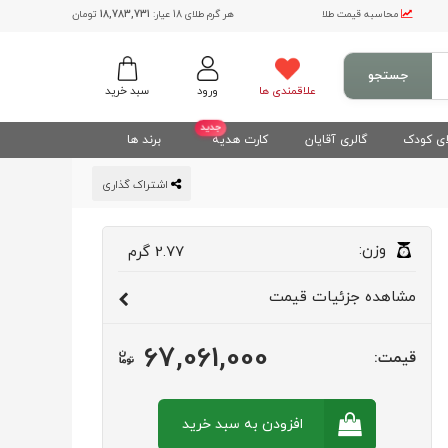
محاسبه قیمت طلا
هر گرم طلای 18 عیار:
18,783,731
تومان
جستجو
علاقمندی ها
ورود
سبد خرید
جدید
ی کودک
گالری آقایان
کارت هدیه
برند ها
اشتراک گذاری
وزن:
2.77
گرم
مشاهده
جزئیات قیمت
67,061,000
قیمت:
افزودن به سبد
خرید