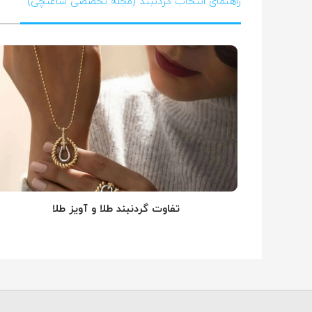
راهنمای انتخاب گردنبند (مجله تخصصی ساعتچی)
تفاوت گردنبند طلا و آویز طلا